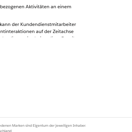
enbezogenen Aktivitäten an einem
 kann der Kundendienstmitarbeiter
ntinteraktionen auf der Zeitachse
endienstmitarbeiter diese Details
 mit Kundendatensätzen und
 in der Versicherungsmaklerkonsole
ekten funktioniert, und sie auch
iedenen Marken sind Eigentum der jeweiligen Inhaber.
ente sogar Ihren Partnerportalen
schland