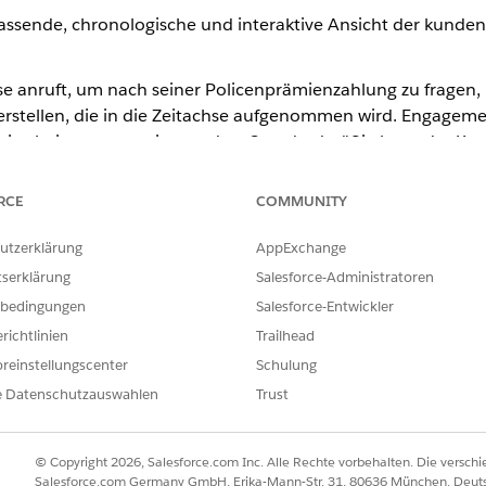
fassende, chronologische und interaktive Ansicht der kund
e anruft, um nach seiner Policenprämienzahlung zu fragen,
rstellen, die in die Zeitachse aufgenommen wird. Engageme
itarbeitern angezeigt werden. Standardmäßig kann der Kund
RCE
COMMUNITY
atensätze
nikation
utzerklärung
AppExchange
tserklärung
Salesforce-Administratoren
 -verlängerungen
bedingungen
Salesforce-Entwickler
eschlossen
richtlinien
Trailhead
iert und geschlossen
reinstellungscenter
Schulung
e Datenschutzauswahlen
Trust
standardmäßige Zeitachsenkonfiguration, die für die Arbeit
erichtet ist. Darüber hinaus ist die Zeitachsenkomponente
ponente "Zeitachse" so einrichten, dass sie mit anderen Obj
© Copyright 2026, Salesforce.com Inc. Alle Rechte vorbehalten. Die versch
avigationsanwendungen hinzufügen. Sie können die Kompon
Salesforce.com Germany GmbH, Erika-Mann-Str. 31, 80636 München, Deut