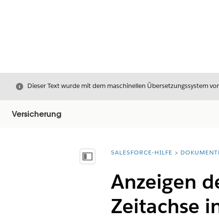
Schließen
Dieser Text wurde mit dem maschinellen Übersetzungssystem von S
Versicherung
SALESFORCE-HILFE
DOKUMENT
Sie befinden sich hier:
Inhalt anzeigen
Anzeigen de
Zeitachse i