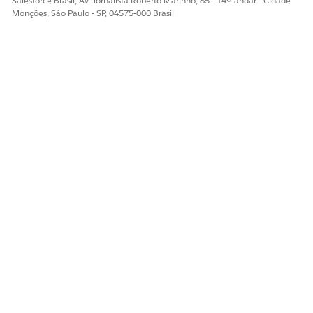
Salesforce Brasil, Av. Jornalista Roberto Marinho, 85 - 14º andar - Cidade
Monções, São Paulo - SP, 04575-000 Brasil