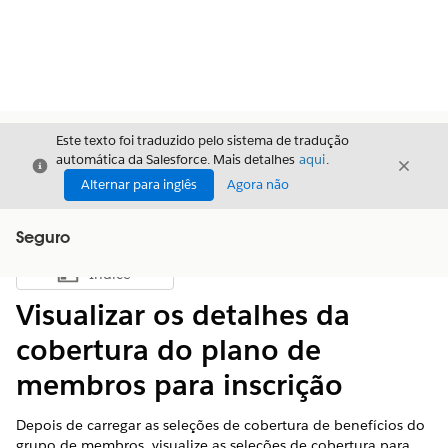
Este texto foi traduzido pelo sistema de tradução
automática da Salesforce. Mais detalhes
aqui
.
Fechar
Fecha
Fechar
Alternar para inglês
Agora não
Seguro
Índice
Mostrar índice
Visualizar os detalhes da
cobertura do plano de
membros para inscrição
Depois de carregar as seleções de cobertura de benefícios do
grupo de membros, visualize as seleções de cobertura para