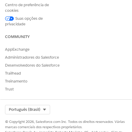
Centro de preferência de
cookies
Suas opções de
privacidade
Revise as coberturas selecionadas e feche a janela.
COMMUNITY
AppExchange
ESTE ARTIGO RESOLVEU SEU PROBLEMA?
Administradores do Salesforce
Diga-nos para podermos melhorar!
Desenvolvedores do Salesforce
Trailhead
Sim
Não
Treinamento
Trust
Select Org
Português (Brasil)
© Copyright 2026, Salesforce.com Inc. Todos os direitos reservados. Várias
marcas comerciais dos respectivos proprietários.