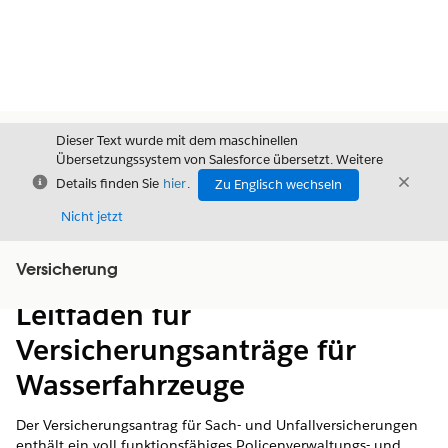
Dieser Text wurde mit dem maschinellen
Übersetzungssystem von Salesforce übersetzt. Weitere
Schließen
Schli
Details finden Sie
hier
.
Zu Englisch wechseln
Schließ
Nicht jetzt
Versicherung
Inhalt
Inhalt anzeigen
Leitfaden für
Versicherungsanträge für
Wasserfahrzeuge
Der Versicherungsantrag für Sach- und Unfallversicherungen
enthält ein voll funktionsfähiges Policenverwaltungs- und