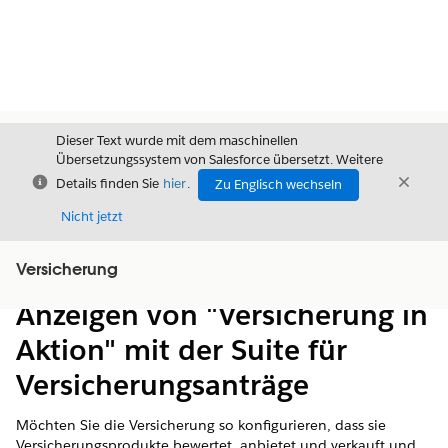
Dieser Text wurde mit dem maschinellen
Übersetzungssystem von Salesforce übersetzt. Weitere
Schließen
Schli
Details finden Sie
hier
.
Zu Englisch wechseln
Schließ
Nicht jetzt
Versicherung
Inhalt
Inhalt anzeigen
Anzeigen von "Versicherung in
Aktion" mit der Suite für
Versicherungsanträge
Möchten Sie die Versicherung so konfigurieren, dass sie
Versicherungsprodukte bewertet, anbietet und verkauft und