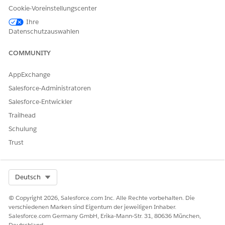
und andere Konfigurationen, die für ihre Versicherungsart
Cookie-Voreinstellungscenter
spezifisch sind.
Ihre
Attribute
Datenschutzauswahlen
Produktmodelle
COMMUNITY
Bewertungsverfahren
AppExchange
Angebotserstellung für Geschäftsprozesse
Salesforce-Administratoren
Geschäftsprozesse der Policenverwaltung
Salesforce-Entwickler
Geschäftsprozesse für Ansprüche
Trailhead
Verfügbare Anwendungen
Schulung
Trust
Im Folgenden finden Sie die Anwendungen, die Sie
untersuchen und erkunden können:
Übersicht über Versicherungsanträge für Sach- und
Select Org
Deutsch
Unfallversicherungen
Der Antrag "Versicherungssachverständiger" enthält
© Copyright 2026, Salesforce.com Inc. Alle Rechte vorbehalten. Die
Beispiele für Versicherungsanträge für eine Reihe von
verschiedenen Marken sind Eigentum der jeweiligen Inhaber.
Geschäftsbereichen, die von Schaden- und
Salesforce.com Germany GmbH, Erika-Mann-Str. 31, 80636 München,
Deutschland