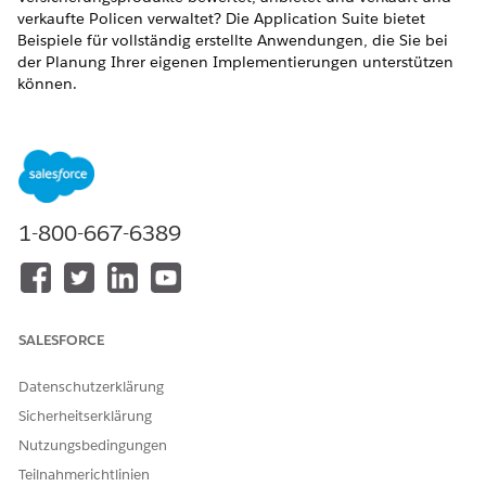
verkaufte Policen verwaltet? Die Application Suite bietet
Beispiele für vollständig erstellte Anwendungen, die Sie bei
der Planung Ihrer eigenen Implementierungen unterstützen
können.
Prozesse und digitale Vermögenswerte für
WICHTIG
1-800-667-6389
Versicherungen und Finanzdienste können nicht mehr
heruntergeladen werden. Wenn Sie Ihre digitale
Transformation beschleunigen möchten,
fordern Sie eine
Organisation
mit der Geschäftsanwendung
"Sachbeschädigung und Unfall", "Sachbeschädigung und
SALESFORCE
Unfall mit OmniStudio-Kernplattform" oder "Freiwillige
Leistungen gruppieren" an.
Datenschutzerklärung
Sicherheitserklärung
Jede Anwendung enthält die zentralen
Versicherungskonfigurationen, die die Grundlage aller
Nutzungsbedingungen
Implementierungen bilden. Jede Anwendung enthält diese
Teilnahmerichtlinien