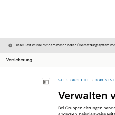
Schließen
Dieser Text wurde mit dem maschinellen Übersetzungssystem von S
Versicherung
SALESFORCE-HILFE
DOKUMENT
Sie befinden sich hier:
Inhalt anzeigen
Verwalten 
Bei Gruppenleistungen hande
abdecken, beispielsweise Mit