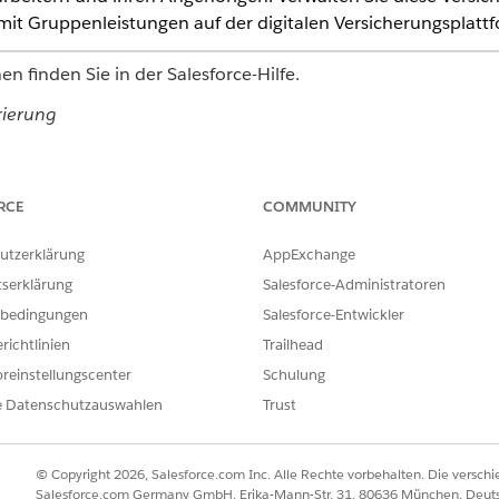
mit Gruppenleistungen auf der digitalen Versicherungsplattf
n finden Sie in der Salesforce-Hilfe.
rierung
gebots anhand einer Zählung
gebots für große Gruppen
senvorgang registrieren
RCE
COMMUNITY
einzelnen Mitglieds
sungen verwalten
utzerklärung
AppExchange
tials
tserklärung
Salesforce-Administratoren
sicherungsproduktmodellen
bedingungen
Salesforce-Entwickler
ervices für Gruppenleistungen
richtlinien
Trailhead
reinstellungscenter
Schulung
ead zum Erstellen und Testen Ihrer Fertigkeiten.
e Datenschutzauswahlen
Trust
nmodell
rsicherungsangebote
© Copyright 2026, Salesforce.com Inc. Alle Rechte vorbehalten. Die versch
Salesforce.com Germany GmbH, Erika-Mann-Str. 31, 80636 München, Deut