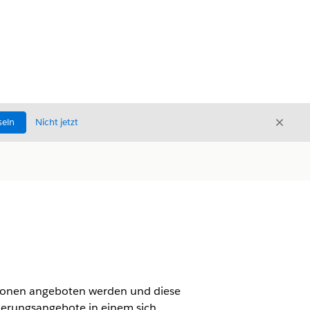
Schli
seln
Nicht jetzt
Schließ
rsonen angeboten werden und diese
cherungsangebote in einem sich