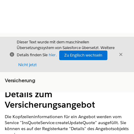
Dieser Text wurde mit dem maschinellen
Übersetzungssystem von Salesforce übersetzt. Weitere
Schließen
Schli
Details finden Sie
hier
.
Zu Englisch wechseln
Schließ
Nicht jetzt
Versicherung
Inhalt
Inhalt anzeigen
Details zum
Versicherungsangebot
Die Kopfzeileninformationen für ein Angebot werden vom
Service "InsQuoteService:createUpdateQuote" ausgefüllt. Sie
können es auf der Registerkarte "Details" des Angebotsobjekts