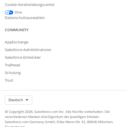
Gesamtprämie für Laufzeit
Cookie-Voreinstellungscenter
Die Gesamtprämie für die Laufzeit, für die das Angebot
Ihre
geschrieben wurde.
Datenschutzauswahlen
Monatliche Prämie
COMMUNITY
Die Gesamtprämie für die Laufzeit des Angebots in
monatlichen Schritten.
AppExchange
Datum des Inkrafttretens
Salesforce-Administratoren
Das Datum, an dem die angebotene Police in Kraft treten
Salesforce-Entwickler
würde. Wird zum Berechnen von Prämien verwendet.
Trailhead
Enddatum
Schulung
Trust
Das Datum, an dem die angebotene Police endet. Legen
Sie dies nur für benutzerdefinierte Begriffe fest.
Gesamtsteuerbetrag
Select Org
Deutsch
Gesamtgebühr
© Copyright 2026, Salesforce.com Inc. Alle Rechte vorbehalten. Die
Total Amount (Gesamtbetrag)
verschiedenen Marken sind Eigentum der jeweiligen Inhaber.
Salesforce.com Germany GmbH, Erika-Mann-Str. 31, 80636 München,
Gesamtpreis + Gesamtsteuern + Gesamtgebühren
Deutschland