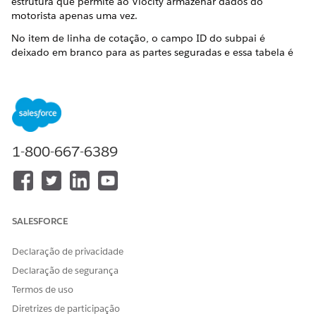
estrutura que permite ao Vlocity armazenar dados do
motorista apenas uma vez.
No item de linha de cotação, o campo ID do subpai é
deixado em branco para as partes seguradas e essa tabela é
preenchida. Isso permite armazenar as partes seguradas
apenas uma vez. Essa estrutura é específica de uma estrutura
de item de linha de cotação que se parece com esta:
Parte segurada = filho do item segurado = filho do produto
raiz
1-800-667-6389
Você pode acessar objetos de Relacionamento de item de
cotação na guia Relacionado de um Item de linha de
cotação.
SALESFORCE
Declaração de privacidade
NOTA
Declaração de segurança
O Vlocity usa esse objeto apenas em cotações com uma
estrutura de vários itens que inclui partes seguradas netas.
Termos de uso
Diretrizes de participação
Se você não visualizar esse objeto, essa cotação não usará