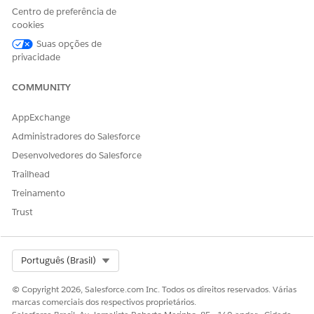
essa estrutura.
Centro de preferência de
cookies
Os principais campos de relacionamento de item de cotação
Suas opções de
privacidade
são:
Nome completo
COMMUNITY
Nome da parte segurada nesse relacionamento.
AppExchange
Item de linha de cotação pai
Administradores do Salesforce
O ID do item de linha de cotação do item segurado ao
Desenvolvedores do Salesforce
qual essa parte segurada está anexada nesse
Trailhead
relacionamento.
Treinamento
Item de linha de cotação filho
Trust
O item de linha de cotação dessa parte segurada.
Atribuir valores selecionados
Select Org
Português (Brasil)
Os atributos e valores que o cliente definiu para essa parte
segurada.
© Copyright 2026, Salesforce.com Inc. Todos os direitos reservados. Várias
marcas comerciais dos respectivos proprietários.