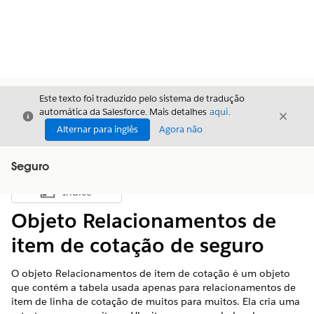
Este texto foi traduzido pelo sistema de tradução
automática da Salesforce. Mais detalhes
aqui
.
Fechar
Fecha
Fechar
Alternar para inglês
Agora não
Seguro
Índice
Mostrar índice
Objeto Relacionamentos de
item de cotação de seguro
O objeto Relacionamentos de item de cotação é um objeto
que contém a tabela usada apenas para relacionamentos de
item de linha de cotação de muitos para muitos. Ela cria uma