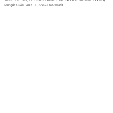
Salesforce Brasil, Av. Jornalista Roberto Marinho, 85 - 14º andar - Cidade
Monções, São Paulo - SP, 04575-000 Brasil
ESTE ARTIGO RESOLVEU SEU PROBLEMA?
Diga-nos para podermos melhorar!
Sim
Não