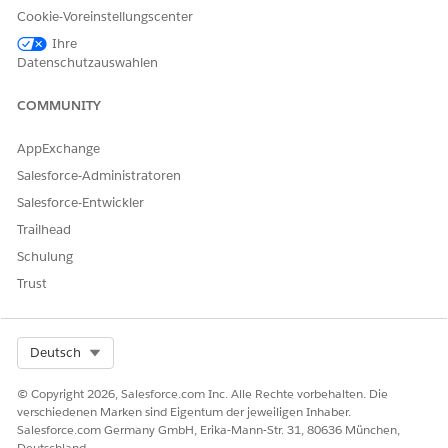
Cookie-Voreinstellungscenter
Beziehungen zwischen Angebotsbelegposten zu erstellen.
Ihre
ID des übergeordneten Elements
Datenschutzauswahlen
Wenn dies nicht der Stammbelegposten ist, entspricht der
Wert dieses Felds der ID des Stamm-
COMMUNITY
Angebotsbelegpostens für dieses Angebot.
AppExchange
Wenn dies der Stammbelegposten des Angebots ist, ist
dieses Feld leer.
Salesforce-Administratoren
Salesforce-Entwickler
Vlocity verwendet die ID des übergeordneten Elements,
um Beziehungen zwischen Angebotsbelegposten zu
Trailhead
erstellen.
Schulung
ID des untergeordneten übergeordneten Elements
Trust
Die Angebotsbelegposten-ID des diesem
Angebotsbelegposten untergeordneten Elements.
Select Org
Deutsch
Wenn es sich bei diesem Angebotsbelegposten um ein
untergeordnetes Element (kein untergeordnetes Element)
© Copyright 2026, Salesforce.com Inc. Alle Rechte vorbehalten. Die
handelt, ist dieser Wert mit der ID des übergeordneten
verschiedenen Marken sind Eigentum der jeweiligen Inhaber.
Elements identisch.
Salesforce.com Germany GmbH, Erika-Mann-Str. 31, 80636 München,
Deutschland