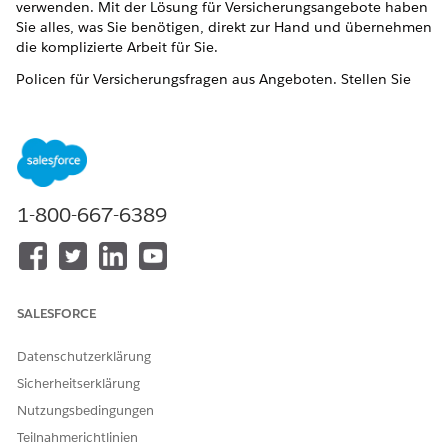
verwenden. Mit der Lösung für Versicherungsangebote haben
Sie alles, was Sie benötigen, direkt zur Hand und übernehmen
die komplizierte Arbeit für Sie.
Policen für Versicherungsfragen aus Angeboten. Stellen Sie
sich ein Angebot als Grundlage vor, auf der Sie die Richtlinie
erstellen.
Drei wichtige Aspekte des Angebots werden von den
entsprechenden Versicherungskomponenten berücksichtigt:
Produktmodellierung, Bewertung und Angebotserstellung.
Alle drei spielen eine Rolle bei der Bereitstellung der
1-800-667-6389
vollständigen Angebotslösung.
SALESFORCE
Datenschutzerklärung
Sicherheitserklärung
Nutzungsbedingungen
Teilnahmerichtlinien