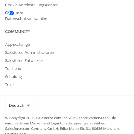
Cookie-Voreinstellungscenter
Ihre
Datenschutzauswahlen
COMMUNITY
Produktmodellierung
AppExchange
Die Produktmodellierung (Teil der Produktverwaltung)
Salesforce-Administratoren
unterstützt die Definition des anzubietenden Produkts oder
Salesforce-Entwickler
Plans, seiner Eigenschaften und der Details, die sich auf die
Trailhead
Bewertungsberechnung auswirken.
Schulung
Wenn Sie ein Angebot generieren, werden die Daten und
Konfigurationen aus dem Produktmodell in den
Trust
Angebotsdatensatz abgerufen. Im Produktmodell können Sie
konfigurieren, welche Attributwerte einem Benutzer angezeigt
werden. Beim Erstellen eines Angebots können Benutzer
Select Org
Deutsch
Werte von Attributen anhand der im Produktmodell
festgelegten Konfigurationen auswählen und ändern.
© Copyright 2026, Salesforce.com Inc. Alle Rechte vorbehalten. Die
verschiedenen Marken sind Eigentum der jeweiligen Inhaber.
Regeln
sowie Steuern und Gebühren werden ebenfalls für das
Salesforce.com Germany GmbH, Erika-Mann-Str. 31, 80636 München,
Produktmodell eingerichtet.
Deutschland