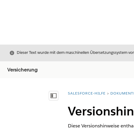
Schließen
Dieser Text wurde mit dem maschinellen Übersetzungssystem von S
Versicherung
SALESFORCE-HILFE
DOKUMENT
Sie befinden sich hier:
Inhalt anzeigen
Versionshin
Diese Versionshinweise enthal