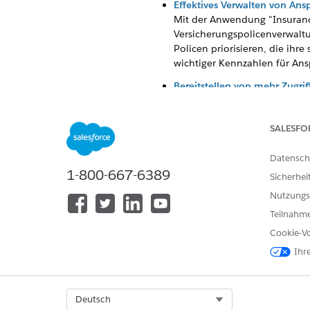
Effektives Verwalten von Ans
Mit der Anwendung "Insurance 
Versicherungspolicenverwalt
Policen priorisieren, die ih
wichtiger Kennzahlen für Ans
Bereitstellen von mehr Zugrif
Berechtigungssatz-Lizenzen e
mehr Berechtigungen zuweisen
SALESFO
Erstellen eines eingehenden 
Verwenden Sie den
InsQuote
Datensch
Angebot über einen eingehend
1-800-667-6389
Sicherhei
Datenmodellaktualisierungen 
Nutzungs
In diesem Abschnitt finden S
Teilnahme
Vlocity Insurance Application
Cookie-Vo
In diesem Abschnitt werden di
Ihr
Nebenversion beschrieben.
Select Org
Deutsch