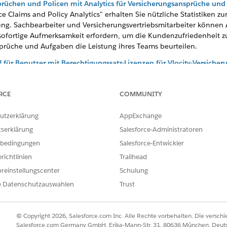
prüchen und Policen mit Analytics für Versicherungsansprüche und
Claims and Policy Analytics" erhalten Sie nützliche Statistiken zu
ung. Sachbearbeiter und Versicherungsvertriebsmitarbeiter könne
re sofortige Aufmerksamkeit erfordern, um die Kundenzufriedenheit
prüche und Aufgaben die Leistung ihres Teams beurteilen.
f für Benutzer mit Berechtigungssatz-Lizenzen für Vlocity-Versiche
rweitern die Funktionalität von Benutzerlizenzen. Mit Berechtigung
, als von ihrer Benutzerlizenz unterstützt werden.
RCE
COMMUNITY
Angebots über ein externes System
-Service, um ein Angeb
Service:createUpdateQuoteFromExternal
utzerklärung
AppExchange
en API-Aufruf eines externen Richtlinienadministratorsystems mit
tserklärung
Salesforce-Administratoren
für Vlocity Insurance Winter '22
bedingungen
Salesforce-Entwickler
ie eine Liste der neuen Datenmodellobjekte und erweiterten Datenm
richtlinien
Trailhead
 Suite Winter '22 Minor Release 234.1 (Kleinere Version 234.1)
reinstellungscenter
Schulung
e wichtigsten Korrekturen und Verbesserungen für die Vlocity Insu
e Datenschutzauswahlen
Trust
© Copyright 2026, Salesforce.com Inc. Alle Rechte vorbehalten. Die versch
Salesforce.com Germany GmbH, Erika-Mann-Str. 31, 80636 München, Deut