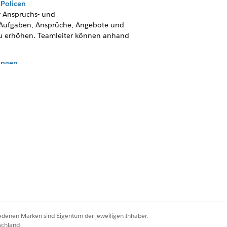
 Policen
r Anspruchs- und
n Aufgaben, Ansprüche, Angebote und
 zu erhöhen. Teamleiter können anhand
rungen
ssatz-Lizenzen können Sie Benutzern
ot zu erstellen oder ein vorhandenes
 neuen Informationen zu aktualisieren.
odellobjekte für diese Version.
rance Application Suite in dieser
iedenen Marken sind Eigentum der jeweiligen Inhaber.
schland