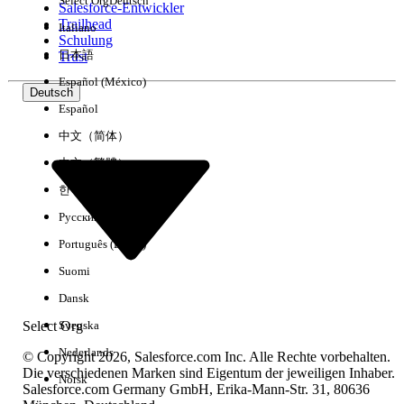
Select Org
Deutsch
Salesforce-Entwickler
Trailhead
Italiano
Erfahrung
Schulung
日本語
Trust
Español (México)
Deutsch
Español
Alle löschen
Fertig
中文（简体）
中文（繁體）
한국어
Русский
Português (Brasil)
Suomi
Dansk
Select Org
Svenska
Nederlands
© Copyright 2026, Salesforce.com Inc. Alle Rechte vorbehalten.
Die verschiedenen Marken sind Eigentum der jeweiligen Inhaber.
Norsk
Salesforce.com Germany GmbH, Erika-Mann-Str. 31, 80636
Keine Ergebnisse