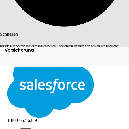
Suche
Schließen
Dieser Text wurde mit dem maschinellen Übersetzungssystem von Salesforce übersetzt.
Versicherung
Zu Englisch wechseln
Nicht jetzt
Weitere Details finden Sie
hier
.
Schließen
Schließen
1-800-667-6389