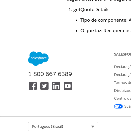
getQuoteDetails
Tipo de componente: 
O que faz: Recupera os
Chamadas:
InsQuoteSe
getQuoteInformation
SALESFO
Tipo de componente: 
Declaraçã
O que faz: Extrai info
1-800-667-6389
Declaraç
Chamadas: Ins_ExtrQu
Termos d
Diretrize
setQuoteInformation
Centro de
Tipo de componente: De
Sua
O que faz: Define valo
Chamadas: Nenhum
Select Org
Português (Brasil)