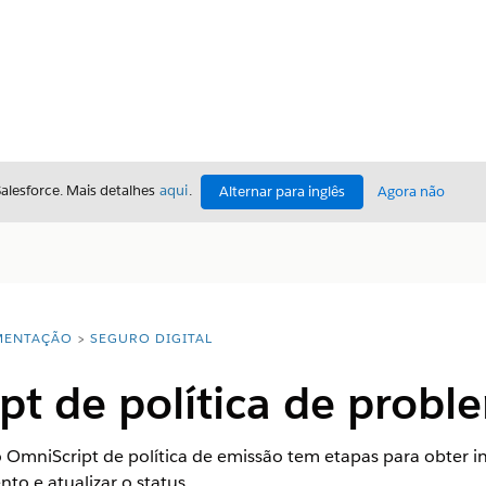
Salesforce. Mais detalhes
aqui
.
Alternar para inglês
Agora não
ENTAÇÃO
SEGURO DIGITAL
pt de política de probl
 OmniScript de política de emissão tem etapas para obter 
o e atualizar o status.