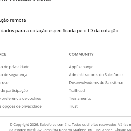
Ação remota
 dados para a cotação especificada pelo ID da cotação.
rvice: getQuoteDetail
RCE
COMMUNITY
Ação de extração do mapeador de dados do OmniStudio
o de privacidade
AppExchange
rmações de produto e conta da cotação.
ão de segurança
Administradores do Salesforce
oteDetails_IssueOS
e uso
Desenvolvedores do Salesforce
s de participação
Trailhead
 preferência de cookies
Treinamento
finir valores
s opções de privacidade
Trust
res para vários elementos de cotação
© Copyright 2026, Salesforce.com Inc. Todos os direitos reservados. Várias m
Salesforce Brasil, Av. Jornalista Roberto Marinho, 85 - 14º andar - Cidade M