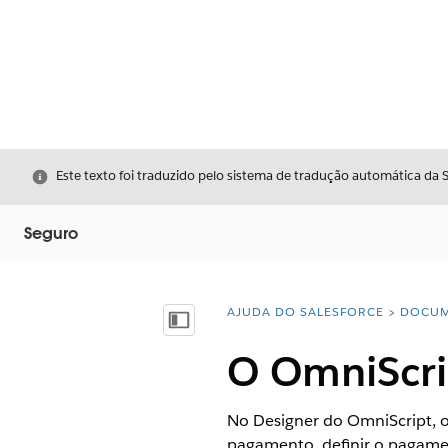
Fechar
Este texto foi traduzido pelo sistema de tradução automática da 
Seguro
AJUDA DO SALESFORCE
DOCUM
Você está aqui:
Mostrar índice
O OmniScri
No Designer do OmniScript, o
pagamento, definir o pagament