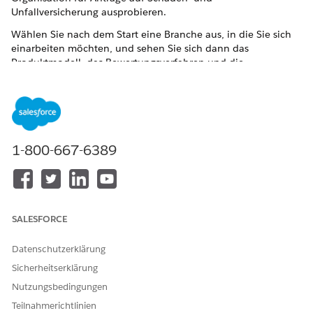
Unfallversicherung ausprobieren.
Wählen Sie nach dem Start eine Branche aus, in die Sie sich
einarbeiten möchten, und sehen Sie sich dann das
Produktmodell, das Bewertungsverfahren und die
Geschäftsprozesse an.
Weitere Informationen zu einer Branche und ihren Inhalten
finden Sie unter:
Vlocity Insurance Application for Auto (Vlocity-
1-800-667-6389
Versicherungsantrag für Auto)
KONNTEN SIE IHR PROBLEM MITHILFE DIESES ARTIKELS
SALESFORCE
LÖSEN?
Geben Sie uns Feedback, damit wir uns verbessern können.
Datenschutzerklärung
Ja
Nein
Sicherheitserklärung
Nutzungsbedingungen
Teilnahmerichtlinien