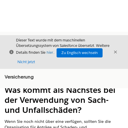
Dieser Text wurde mit dem maschinellen
Übersetzungssystem von Salesforce übersetzt. Weitere
Schließen
Schli
Details finden Sie
hier
.
Zu Englisch wechseln
Schließ
Nicht jetzt
Versicherung
Inhalt
Inhalt anzeigen
Was kommt als Nächstes bei
der Verwendung von Sach-
und Unfallschäden?
Wenn Sie noch nicht über eine verfügen, sollten Sie die
Organisation für Anträge auf Schaden- und