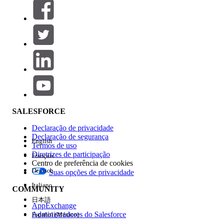
Filtros (0)
SELECIONAR FILTROS
Adicionar
Área de produtos
Impacto do recurso
SALESFORCE
Declaração de privacidade
Declaração de segurança
English
Termos de uso
Diretrizes de participação
Français
Centro de preferência de cookies
Deutsch
Suas opções de privacidade
Edição
Italiano
COMMUNITY
日本語
AppExchange
Administradores do Salesforce
Español (México)