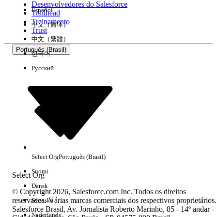
Desenvolvedores do Salesforce
Español
Trailhead
Experiência
Treinamento
中文（简体）
Trust
中文（繁體）
Português (Brasil)
한국어
Русский
Limpar tudo
Concluído
Select Org
Português (Brasil)
Suomi
Select Org
Dansk
© Copyright 2026, Salesforce.com Inc. Todos os direitos
reservados. Várias marcas comerciais dos respectivos proprietários.
Svenska
Salesforce Brasil, Av. Jornalista Roberto Marinho, 85 - 14º andar -
Sem resultados
Nederlands