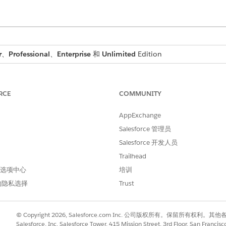
r
、
Professional
、
Enterprise
和
Unlimited
Edition
所需用户权限
RCE
COMMUNITY
权限：
行业 Service Excellence 权限
管理产品目录
AppExchange
Salesforce 管理员
r 中编辑记录页面。
Salesforce 开发人员
。
Trailhead
 首选项中心
培训
件添加到页面顶部中心区域，以使组件易于访问。
的隐私选择
Trust
到 Lightning 控制台和大多数对象的标准导航页面。有关受支持对象
© Copyright 2026, Salesforce.com Inc. 公司版权所有。保留所
Salesforce, Inc. Salesforce Tower, 415 Mission Street, 3rd Floor, San Francis
南(仅英文)。