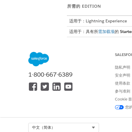
所需的 EDITION
适用于：Lightning Experience
适用于：具有所
需加载项
的
Starte
SALESFO
要授予用户对操作启动程序的访问
授予用户对服务流程的访问权限：
隐私声明
1-800-667-6389
安全声明
在 Lightning App Builde
使用条款
将
操作启动
程序组件拖到页面上
参与准则
Cookie
我们建议您将组
提示
您
您可以将组件添加
备注
Select Org
中文（简体）
Service开发人员指