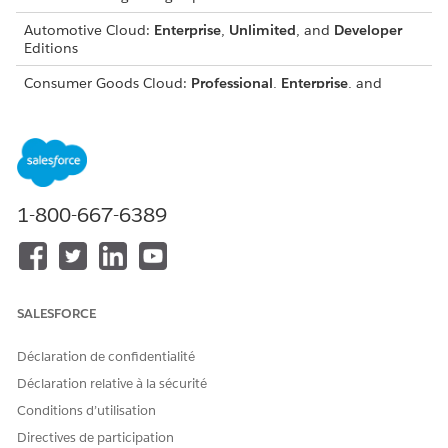
Automotive Cloud:
Enterprise
,
Unlimited
, and
Developer
Editions
Consumer Goods Cloud:
Professional
,
Enterprise
, and
Unlimited
Editions
Education Cloud:
Enterprise
,
Performance
,
Unlimited
, and
Developer
Editions
Financial Services Cloud:
Enterprise
and
Unlimited
Editions
1-800-667-6389
Health Cloud:
Enterprise
and
Unlimited
Editions
Manufacturing Cloud:
Enterprise
,
Unlimited
, and
Developer
Editions
Media Cloud:
Enterprise
,
Performance
, and
Unlimited
SALESFORCE
Editions
Déclaration de confidentialité
Net Zero Cloud:
Enterprise
,
Performance
,
Unlimited
, and
Developer
Editions
Déclaration relative à la sécurité
Conditions d’utilisation
Nonprofit Cloud:
Enterprise
,
Unlimited
, and
Developer
Editions
Directives de participation