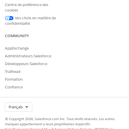
Centre de préférence des
Public Sector Solutions:
Enterprise
,
Performance
,
cookies
Unlimited
, and
Developer
Editions
Vos choix en matière de
confidentialité
COMMUNITY
CET ARTICLE A-T-IL RÉSOLU VOTRE PROBLÈME ?
Dites-nous ce que nous pouvons améliorer !
AppExchange
Oui
Non
Administrateurs Salesforce
Développeurs Salesforce
Trailhead
Formation
Confiance
Select Org
Français
© Copyright 2026, Salesforce.com Inc. Tous droits réservés. Les autres
marques appartiennent à leurs propriétaires respectifs.