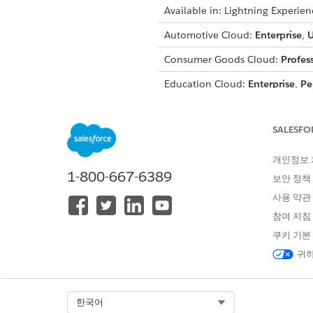
Available in: Lightning Experien
Automotive Cloud:
Enterprise
,
U
Consumer Goods Cloud:
Profes
Education Cloud:
Enterprise
,
Pe
Financial Services Cloud:
Enterp
SALESFO
Health Cloud:
Enterprise
and
Un
Manufacturing Cloud:
Enterpris
개인정보
1-800-667-6389
보안 정책
Media Cloud:
Enterprise
,
Perfo
사용 약관
Net Zero Cloud:
Enterprise
,
Per
참여 지침
Nonprofit Cloud:
Enterprise
,
Un
쿠키 기본
귀하
Public Sector Solutions:
Enterpr
Select Org
한국어