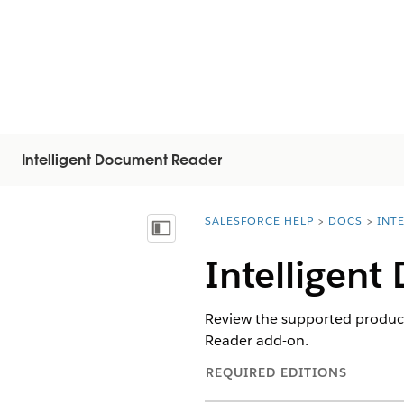
Intelligent Document Reader
SALESFORCE HELP
DOCS
INT
You are here:
목차 표시
Intelligent
Review the supported product
Reader add-on.
REQUIRED EDITIONS