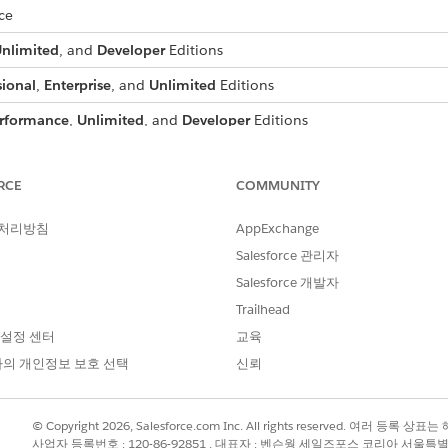
ce
nlimited
, and
Developer
Editions
sional
,
Enterprise
, and
Unlimited
Editions
rformance
,
Unlimited
, and
Developer
Editions
rise
and
Unlimited
Editions
RCE
COMMUNITY
limited
Editions
e
,
Unlimited
, and
Developer
Editions
 처리방침
AppExchange
Salesforce 관리자
rmance
, and
Unlimited
Editions
Salesforce 개발자
formance
,
Unlimited
, and
Developer
Editions
Trailhead
limited
, and
Developer
Editions
 설정 센터
교육
의 개인정보 보호 선택
신뢰
ise
,
Performance
,
Unlimited
, and
Developer
Editions
© Copyright 2026, Salesforce.com Inc. All rights reserved. 여러 등
사업자 등록번호 : 120-86-92851 , 대표자 : 벤슨웡 세일즈포스 코리아 서울특