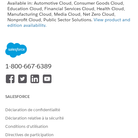
Available in: Automotive Cloud, Consumer Goods Cloud,
Education Cloud, Financial Services Cloud, Health Cloud,
Manufacturing Cloud, Media Cloud, Net Zero Cloud,
Nonprofit Cloud, Public Sector Solutions.
View product and
edition availability.
Intelligent Document Reader is available with the
Intelligent Document Reader add-on license.
USER PERMISSIONS NEEDED
1-800-667-6389
To edit Intelligent
System Administrator profile
Document Reader settings:
From Setup, in the Quick Find box, enter
Salesforce
Files
, and then select
General Settings
.
SALESFORCE
Click
Edit
, and then select
Display alternative file previews
.
Save your changes.
Déclaration de confidentialité
Déclaration relative à la sécurité
Conditions d’utilisation
CET ARTICLE A-T-IL RÉSOLU VOTRE PROBLÈME ?
Directives de participation
Dites-nous ce que nous pouvons améliorer !