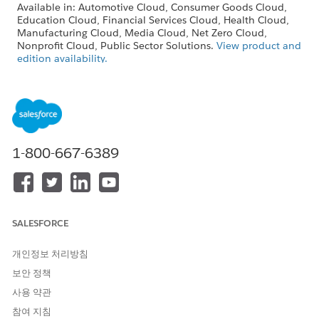
Available in: Automotive Cloud, Consumer Goods Cloud,
Education Cloud, Financial Services Cloud, Health Cloud,
Manufacturing Cloud, Media Cloud, Net Zero Cloud,
Nonprofit Cloud, Public Sector Solutions.
View product and
edition availability.
Intelligent Document Reader is available with the
Intelligent Document Reader add-on license.
USER PERMISSIONS NEEDED
1-800-667-6389
To edit Intelligent
System Administrator profile
Document Reader settings:
From Setup, in the Quick Find box, enter
Salesforce
Files
, and then select
General Settings
.
SALESFORCE
Click
Edit
, and then select
Display alternative file previews
.
Save your changes.
개인정보 처리방침
보안 정책
사용 약관
이 기사를 통해 문제를 해결했습니까?
참여 지침
개선을 위한 의견을 보내주세요.