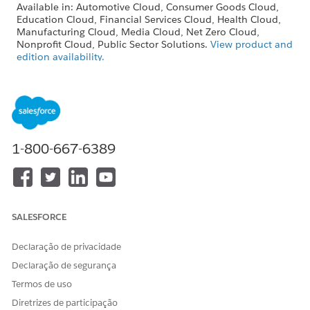
Available in: Automotive Cloud, Consumer Goods Cloud,
Education Cloud, Financial Services Cloud, Health Cloud,
Manufacturing Cloud, Media Cloud, Net Zero Cloud,
Nonprofit Cloud, Public Sector Solutions.
View product and
edition availability.
Intelligent Document Reader is available with the
Intelligent Document Reader add-on license.
USER PERMISSIONS NEEDED
1-800-667-6389
To edit Intelligent
System Administrator profile
Document Reader settings:
From Setup, in the Quick Find box, enter
Salesforce
Files
, and then select
General Settings
.
SALESFORCE
Click
Edit
, and then select
Display alternative file previews
.
Save your changes.
Declaração de privacidade
Declaração de segurança
Termos de uso
ESTE ARTIGO RESOLVEU SEU PROBLEMA?
Diretrizes de participação
Diga-nos para podermos melhorar!