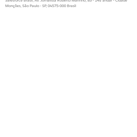
Salesforce Brasil, Av. Jornalista Roberto Marinho, 85 - 14º andar - Cidade
Monções, São Paulo - SP, 04575-000 Brasil