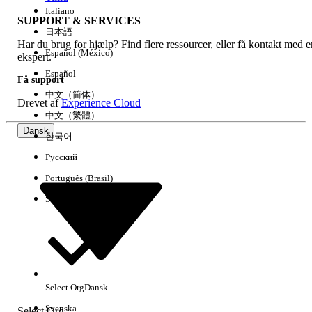
Italiano
SUPPORT & SERVICES
日本語
Har du brug for hjælp? Find flere ressourcer, eller få kontakt med e
Ryd alle
Udført
Español (México)
ekspert.
Español
Få support
中文（简体）
Drevet af
Experience Cloud
中文（繁體）
Dansk
한국어
Русский
Português (Brasil)
Suomi
Ingen resultater
Her er nogle søgetips
Select Org
Dansk
Kontroller stavemåden for dine søgeord.
Svenska
Select Org