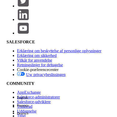
Produktområde
Funktionspåvirkning
SALESFORCE
Erklæring om beskyttelse af personlige oplysninger
Erklæring om sikkerhed
Vilkår for anvendelse
Retningslinjer for deltagelse
Cookie-præferencecenter
Uw privacybeslissingen
Version
COMMUNITY
AppExchange
Salesforce-administratorer
English
Salesforce-udviklere
Français
Trailhead
Experience
Uddannelse
Deutsch
Tillid