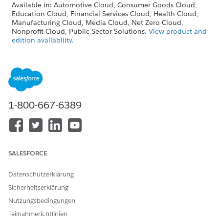
Available in: Automotive Cloud, Consumer Goods Cloud,
Education Cloud, Financial Services Cloud, Health Cloud,
Manufacturing Cloud, Media Cloud, Net Zero Cloud,
Nonprofit Cloud, Public Sector Solutions.
View product and
edition availability.
Intelligent Document Reader is available with the
Intelligent Document Reader add-on license.
For more information, see
Intelligent Document Reader
Standard Invocable Actions
and
Invocable Actions
.
1-800-667-6389
KONNTEN SIE IHR PROBLEM MITHILFE DIESES ARTIKELS
LÖSEN?
SALESFORCE
Geben Sie uns Feedback, damit wir uns verbessern können.
Datenschutzerklärung
Ja
Nein
Sicherheitserklärung
Nutzungsbedingungen
Teilnahmerichtlinien