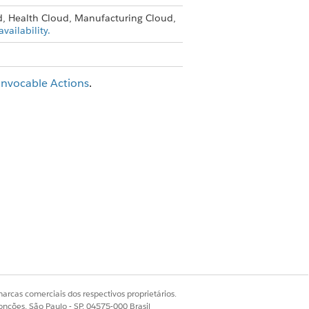
d, Health Cloud, Manufacturing Cloud,
vailability.
Invocable Actions
.
Sim
Não
arcas comerciais dos respectivos proprietários.
onções, São Paulo - SP, 04575-000 Brasil