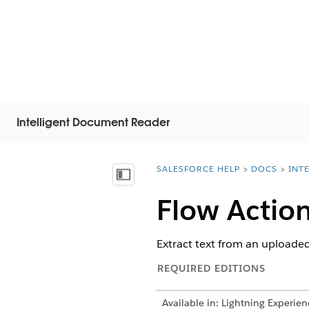
Intelligent Document Reader
SALESFORCE HELP
DOCS
INT
You are here:
Mostrar índice
Flow Action
Extract text from an uploaded
REQUIRED EDITIONS
Available in: Lightning Experien