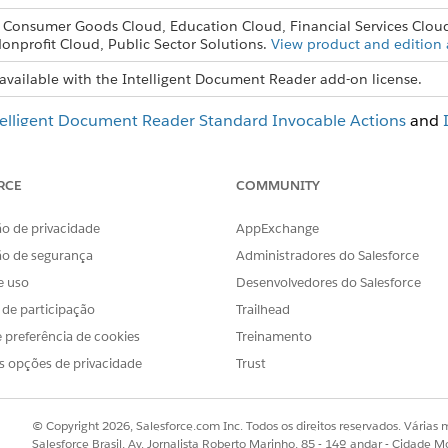
, Consumer Goods Cloud, Education Cloud, Financial Services Clou
onprofit Cloud, Public Sector Solutions.
View product and edition a
available with the Intelligent Document Reader add-on license.
telligent Document Reader Standard Invocable Actions
and
RCE
COMMUNITY
OBLEMA?
o de privacidade
AppExchange
r!
ão de segurança
Administradores do Salesforce
e uso
Desenvolvedores do Salesforce
s de participação
Trailhead
 preferência de cookies
Treinamento
s opções de privacidade
Trust
© Copyright 2026, Salesforce.com Inc. Todos os direitos reservados. Várias m
Salesforce Brasil, Av. Jornalista Roberto Marinho, 85 - 14º andar - Cidade M