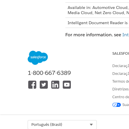
Available in: Automotive Cloud
Media Cloud, Net Zero Cloud, N
Intelligent Document Reader is 
For more information, see
In
SALESFO
ESTE ARTIGO RESOLVEU SEU PR
Declaraçã
Diga-nos para podermos melhora
1-800-667-6389
Declaraç
Termos d
Diretrize
Centro de
Sua
Select Org
Português (Brasil)