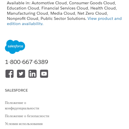
Available in: Automotive Cloud, Consumer Goods Cloud,
Education Cloud, Financial Services Cloud, Health Cloud,
Manufacturing Cloud, Media Cloud, Net Zero Cloud,
Nonprofit Cloud, Public Sector Solutions.
View product and
edition availability.
Intelligent Document Reader is available with the
Intelligent Document Reader add-on license.
For more information, see
Intelligent Document Reader
Standard Invocable Actions
and
Invocable Actions
.
1-800-667-6389
ЭТА СТАТЬЯ РЕШИЛА ВАШУ ПРОБЛЕМУ?
Оставьте свой отзыв, чтобы мы могли стать лучше!
SALESFORCE
Да
Нет
Положение о
конфиденциальности
Положение о безопасности
Условия использования