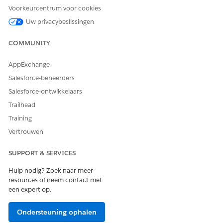
Voorkeurcentrum voor cookies
Uw privacybeslissingen
HEEFT DIT ARTIKEL UW PROBLEEM OPGELOST?
COMMUNITY
Laat ons weten wat we kunnen doen om te verbeteren!
AppExchange
Ja
Nee
Salesforce-beheerders
Salesforce-ontwikkelaars
Trailhead
Training
Vertrouwen
SUPPORT & SERVICES
Hulp nodig? Zoek naar meer
resources of neem contact met
een expert op.
Ondersteuning ophalen