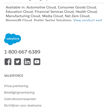
Available in: Automotive Cloud, Consumer Goods Cloud,
Education Cloud, Financial Services Cloud, Health Cloud,
Manufacturing Cloud, Media Cloud, Net Zero Cloud,
Nonprofit Cloud, Public Sector Solutions.
View product and
edition availability.
Intelligent Document Reader is available with the
Intelligent Document Reader add-on license.
Intelligent Document Reader Editions
1-800-667-6389
Review the supported products and editions for
Intelligent Document Reader, which requires the
Intelligent Document Reader add-on.
Explore Intelligent Document Reader Features
Use Intelligent Document Reader to support your data
SALESFORCE
processing operations and manage large volumes of data.
Privacyverklaring
Intelligent Document Reader Limitations and
Beveiligingsverklaring
Considerations
Learn about the display, access, and functional limitations
Gebruiksvoorwaarden
of Intelligent Document Reader.
Richtlijnen voor deelname