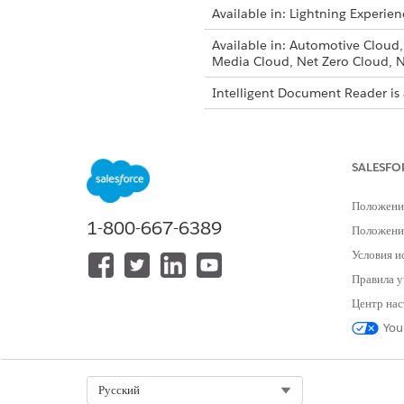
Available in: Lightning Experien
Available in: Automotive Cloud
Media Cloud, Net Zero Cloud, N
Intelligent Document Reader is 
Intelligent Document Reader 
Review the supported product
SALESFO
Explore Intelligent Document
Use Intelligent Document Rea
Положени
1-800-667-6389
Intelligent Document Reader 
Положение
Learn about the display, acce
Условия и
Правила у
Центр нас
You
ЭТА СТАТЬЯ РЕШИЛА ВАШУ П
Оставьте свой отзыв, чтобы мы могл
Select Org
Русский