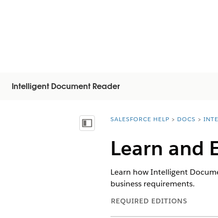
Intelligent Document Reader
SALESFORCE HELP
DOCS
INT
You are here:
Показать содержание
Learn and 
Learn how Intelligent Documen
business requirements.
REQUIRED EDITIONS