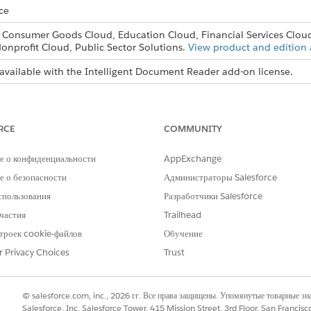
ce
, Consumer Goods Cloud, Education Cloud, Financial Services Clou
onprofit Cloud, Public Sector Solutions.
View product and edition a
available with the Intelligent Document Reader add-on license.
Editions
s and editions for Intelligent Document Reader, which requires t
RCE
COMMUNITY
 Reader Features
der to support your data processing operations and manage large 
е о конфиденциальности
AppExchange
Limitations and Considerations
 о безопасности
Администраторы Salesforce
ss, and functional limitations of Intelligent Document Reader.
спользования
Разработчики Salesforce
частия
Trailhead
троек cookie-файлов
Обучение
r Privacy Choices
Trust
РОБЛЕМУ?
и стать лучше!
© salesforce.com, inc., 2026 гг. Все права защищены. Упомянутые товарные з
Salesforce, Inc. Salesforce Tower, 415 Mission Street, 3rd Floor, San Francis