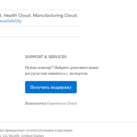
d, Health Cloud, Manufacturing Cloud,
vailability.
he Intelligent Document Reader add-on.
SUPPORT & SERVICES
volumes of data.
Нужна помощь? Найдите дополнительные
ресурсы или свяжитесь с экспертом.
Получить поддержку
Используется
Experience Cloud
Да
Нет
наки принадлежат соответствующим владельцам.
co, CA 94105, United States