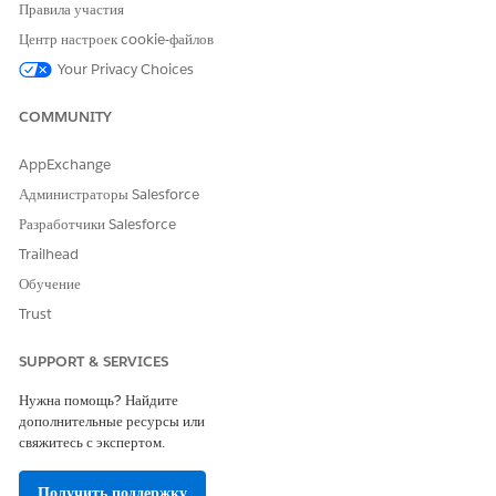
Правила участия
Limited Access to Optical Character Recognition (OCR)
Results: Users can access OCR document scan results only
Центр настроек cookie-файлов
after they share the corresponding content document record.
Your Privacy Choices
Functional Limitation
COMMUNITY
UI time out: Intelligent Document Reader has a 50-second
AppExchange
timeout for UI operations during extraction processes.
Администраторы Salesforce
Разработчики Salesforce
Trailhead
ЭТА СТАТЬЯ РЕШИЛА ВАШУ ПРОБЛЕМУ?
Обучение
Оставьте свой отзыв, чтобы мы могли стать лучше!
Trust
Да
Нет
SUPPORT & SERVICES
Нужна помощь? Найдите
дополнительные ресурсы или
свяжитесь с экспертом.
Получить поддержку