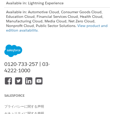
Available in: Lightning Experience
Available in: Automotive Cloud, Consumer Goods Cloud,
Education Cloud, Financial Services Cloud, Health Cloud,
Manufacturing Cloud, Media Cloud, Net Zero Cloud,
Nonprofit Cloud, Public Sector Solutions.
View product and
edition availability.
Intelligent Document Reader is available with the
Intelligent Document Reader add-on license.
Give users Create, Read, Edit, and Delete permissions to these
objects that handle document data.
0120-733-257 | 03-
Document Checklist Item
4222-1000
Location
Received Document
OCR Document Scan Result
To keep the ownership of related records in sync, define the
SALESFORCE
same user permissions and queue configuration for the
Received Document object and the OCR Document Scan
プライバシーに関する声明
Result object.
セキュリティに関する声明