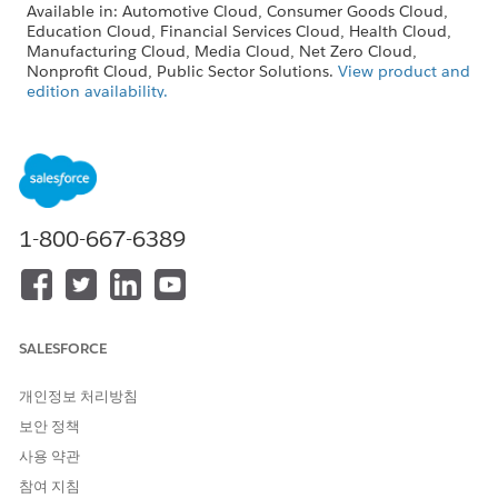
Available in: Automotive Cloud, Consumer Goods Cloud,
Education Cloud, Financial Services Cloud, Health Cloud,
Manufacturing Cloud, Media Cloud, Net Zero Cloud,
Nonprofit Cloud, Public Sector Solutions.
View product and
edition availability.
Intelligent Document Reader is available with the
Intelligent Document Reader add-on license.
Give users Create, Read, Edit, and Delete permissions to these
objects that handle document data.
1-800-667-6389
Document Checklist Item
Location
Received Document
OCR Document Scan Result
SALESFORCE
To keep the ownership of related records in sync, define the
same user permissions and queue configuration for the
개인정보 처리방침
Received Document object and the OCR Document Scan
Result object.
보안 정책
사용 약관
SEE ALSO
참여 지침