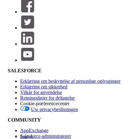
Filtre (0)
VÆLG FILTRE
Tilføj
Produktområde
Funktionspåvirkning
SALESFORCE
Erklæring om beskyttelse af personlige oplysninger
Erklæring om sikkerhed
Vilkår for anvendelse
Retningslinjer for deltagelse
Cookie-præferencecenter
Uw privacybeslissingen
Version
COMMUNITY
AppExchange
Salesforce-administratorer
English