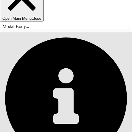
Open Main Menu
Close
Modal Body...
INDHOLD
Søg
Vis indholdsfortegnelse
Indhold