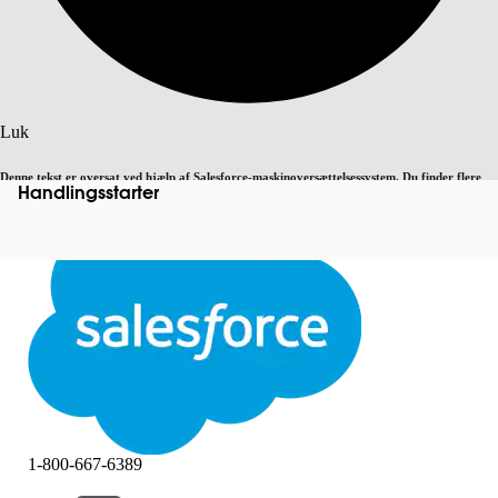
Søg
Luk
Denne tekst er oversat ved hjælp af Salesforce-maskinoversættelsessystem. Du finder flere
Handlingsstarter
Skift til engelsk
Ikke nu
detaljer
her
.
Luk
Luk
1-800-667-6389