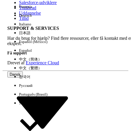
Salesforce-udviklere
Français
Trailhead
Experience
Uddannelse
Deutsch
Tillid
Italiano
SUPPORT & SERVICES
日本語
Har du brug for hjælp? Find flere ressourcer, eller få kontakt med e
Ryd alle
Udført
Español (México)
ekspert.
Español
Få support
中文（简体）
Drevet af
Experience Cloud
中文（繁體）
Dansk
한국어
Русский
Português (Brasil)
Suomi
Ingen resultater