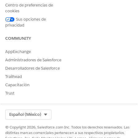
Centro de preferencias de
aparecen en los resultados de búsqueda. La categoría
cookies
se muestra junto con cada proceso de servicio en los
resultados de búsqueda.
Sus opciones de
privacidad
Para iniciar un proceso de servicio, haga clic en el proceso
COMMUNITY
de servicio desde los resultados de búsqueda.
AppExchange
Administradores de Salesforce
Desarrolladores de Salesforce
Trailhead
Puede hacer clic en las categorías para filtrar los
NOTA
procesos de servicio.
Capacitación
Trust
Select Org
Español (México)
Para ver más categorías, haga clic en
.
SUGERENCIA
© Copyright 2026, Salesforce.com Inc. Todos los derechos reservados. Las
distintas marcas comerciales pertenecen a sus respectivos propietarios.