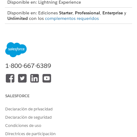
Disponible en: Lightning Experience
Disponible en: Ediciones
Starter
,
Professional
,
Enterprise
y
Unlimited
con los
complementos requeridos
PERMISOS DE USUARIO NECESARIOS
Para proporcionar a los
Conjunto de permisos
usuarios acceso al Iniciador
Industry Service Excellence
de acciones:
1-800-667-6389
Para proporcionar a los
Gestionar catálogo de
usuarios acceso a procesos
productos
de servicio:
Para buscar un proceso de servicio, ingrese palabras clave
en el campo de búsqueda.
SALESFORCE
Declaración de privacidad
Declaración de seguridad
Condiciones de uso
Las palabras clave de búsqueda aparecen en
NOTA
Directrices de participación
negrita en los nombres y las descripciones que