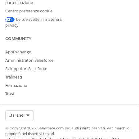
partecipazione
nei nomi e nelle descrizioni visualizzati nei risultati
Centro preferenze cookie
della ricerca. La categoria viene visualizzata insieme a
ogni processo di assistenza nei risultati della ricerca.
Le tue scelte in materia di
privacy
Per avviare un processo di assistenza, fare clic sul processo
COMMUNITY
di assistenza dai risultati della ricerca.
AppExchange
Amministratori Salesforce
Sviluppatori Salesforce
È possibile fare clic sulle categorie per filtrare i
NOTA
Trailhead
processi di assistenza.
Formazione
Trust
Select Org
Italiano
Per visualizzare altre categorie, fare clic
SUGGERIMENTO
© Copyright 2026, Salesforce.com Inc. Tutti i diritti riservati. Vari marchi di
su
.
proprietà dei rispettivi titolari.