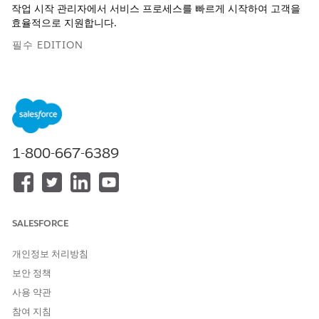
작업 시작 관리자에서 서비스 프로세스를 빠르게 시작하여 고객을
효율적으로 지원합니다.
필수 EDITION
지원 제품: Lightning Experience
지원 제품:
Starter
,
Professional
,
Enterprise
및
Unlimited
Edition과
필요한 추가 기능
1-800-667-6389
필요한 사용자 권한
사용자에게 작업 시작 관리자
Industry Service Excellence
권한 집합
에 대한 액세스 권한 부여:
사용자에게 서비스 프로세스에
제품 카탈로그 관리
SALESFORCE
대한 액세스 권한 부여:
개인정보 처리방침
서비스 프로세스를 검색하려면 검색 필드에 키워드를 입력합니
보안 정책
다.
사용 약관
참여 지침