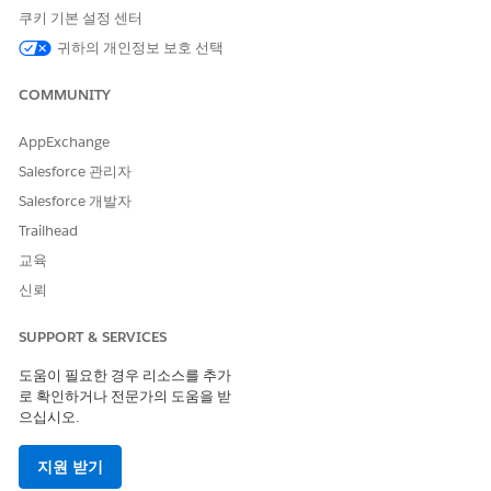
쿠키 기본 설정 센터
귀하의 개인정보 보호 선택
검색 키워드는 검색 결과에 표시되는 이름 및 설명에 굵
노트
게 표시됩니다. 검색 결과에서 각 서비스 프로세스와 함께 범
COMMUNITY
주가 표시됩니다.
AppExchange
서비스 프로세스를 시작하려면 검색 결과에서 서비스 프로세스
Salesforce 관리자
를 클릭합니다.
Salesforce 개발자
Trailhead
교육
신뢰
범주를 클릭하여 서비스 프로세스를 필터링할 수 있습
노트
니다.
SUPPORT & SERVICES
도움이 필요한 경우 리소스를 추가
로 확인하거나 전문가의 도움을 받
으십시오.
지원 받기
더 많은 범주를 보려면
를 클릭합니다.
팁