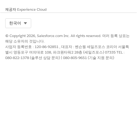
제공자
Experience Cloud
최근에 사용한 서비스 프로세스의 목록을 보려면 검색 필드를
클릭합니다.
Select Org
한국어
© Copyright 2026, Salesforce.com Inc. All rights reserved. 여러 등록 상표는
해당 소유자의 것입니다.
사업자 등록번호 : 120-86-92851 , 대표자 : 벤슨웡 세일즈포스 코리아 서울특
별시 영등포구 여의대로 108, 파크원타워2 28층 (세일즈포스) 07335 TEL :
작업 시작 관리자에 최대 10개의 최근에 사용한 서비스
노트
080-822-1378 (솔루션 상담 문의) | 080-805-9651 (기술 지원 문의)
프로세스를 표시할 수 있습니다. 최근에 사용한 서비스 프로
세스 목록에 각 서비스 프로세스에 대해 범주가 표시됩니다.
이 기사를 통해 문제를 해결했습니까?
개선을 위한 의견을 보내주세요.
예
아니요