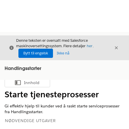
Denne teksten er oversatt med Salesforce
maskinoversettingssystem. Flere detaljer
her
.
Avslutt
Avslut
Avslutt
Bytt til engelsk
Ikke nå
Handlingsstarter
Innhold
Vis innholdsfortegnelse
Starte tjenesteprosesser
Gi effektiv hjelp til kunder ved å raskt starte serviceprosesser
fra Handlingsstarter.
NØDVENDIGE UTGAVER