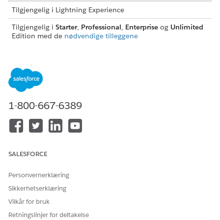
Tilgjengelig i Lightning Experience
Tilgjengelig i
Starter
,
Professional
,
Enterprise
og
Unlimited
Edition med de
nødvendige tilleggene
NØDVENDIG BRUKERTILLATELSE
For å gi brukere tilgang til
Tillatelsessettet Industry
Handlingsstarter:
Service Excellence
For å gi brukere tilgang til
Behandle produktkatalog
1-800-667-6389
tjenesteprosesser:
For å søke etter en tjenesteprosess skriver du inn
nøkkelord i søkefeltet.
SALESFORCE
Personvernerklæring
Sikkerhetserklæring
Nøkkelordene i søket vises med fet skrift i
MERK
Vilkår for bruk
navnene og beskrivelsene som vises i søkeresultatene.
Retningslinjer for deltakelse
Kategorien vises ved siden av hver tjenesteprosess i