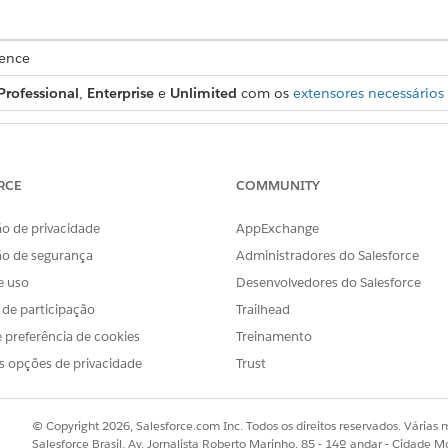
ience
Professional
,
Enterprise
e
Unlimited
com os
extensores necessários
PERMISSÕES DE USUÁRIO NECESSÁRIAS
 Iniciador de ação:
Conjunto de permissões de Ex
RCE
COMMUNITY
rocessos de serviço:
Gerenciar catálogo de produ
o de privacidade
AppExchange
e serviço, insira palavras-chave no campo de pesquisa.
ão de segurança
Administradores do Salesforce
e uso
Desenvolvedores do Salesforce
chave de pesquisa aparecem em negrito nos nomes e descrições qu
s de participação
Trailhead
ria é mostrada junto com cada processo de serviço nos resultados 
 preferência de cookies
Treinamento
s opções de privacidade
Trust
erviço, clique no processo de serviço nos resultados da pesquisa.
© Copyright 2026, Salesforce.com Inc. Todos os direitos reservados. Várias m
ar nas categorias para filtrar os processos de serviço.
Salesforce Brasil, Av. Jornalista Roberto Marinho, 85 - 14º andar - Cidade M