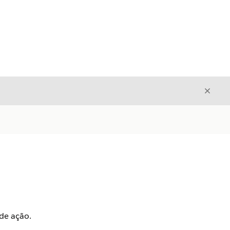
Fecha
Fechar
 de ação.