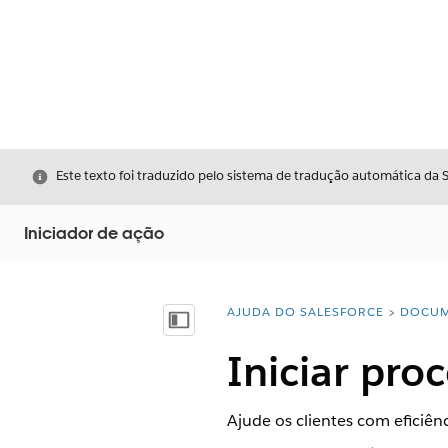
Fechar
Este texto foi traduzido pelo sistema de tradução automática da 
Iniciador de ação
AJUDA DO SALESFORCE
DOCUM
Você está aqui:
Mostrar índice
Iniciar pro
Ajude os clientes com eficiên