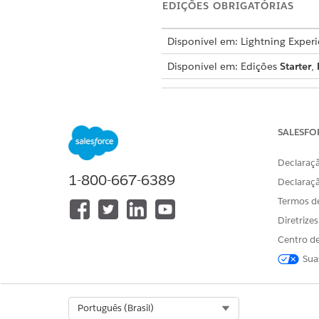
EDIÇÕES OBRIGATÓRIAS
Disponível em: Lightning Exper
Disponível em: Edições
Starter
,
Para dar aos usuários acesso ao
SALESFO
Para dar aos usuários acesso a p
Declaraçã
1-800-667-6389
Para pesquisar um processo d
Declaraç
Termos d
As palavras-
NOTA
Diretrize
pesquisa. A catego
Centro de
Sua
Para iniciar um processo de s
Select Org
Português (Brasil)
Você pode clic
NOTA