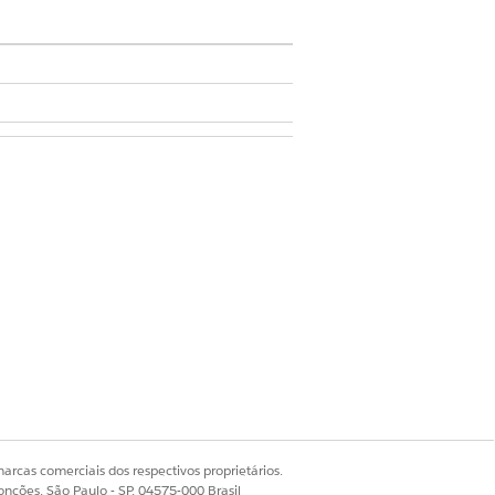
celência de serviço do setor
tos
e aparecem nos resultados da
da pesquisa.
arcas comerciais dos respectivos proprietários.
onções, São Paulo - SP, 04575-000 Brasil