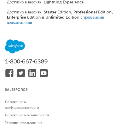
Доступно в версиях: Lightning Experience
Доступно в версиях:
Starter
Edition,
Professional
Edition,
Enterprise
Edition и
Unlimited
Edition с
требуемыми
дополнениями
ТРЕБУЕМЫЕ ПОЛНОМОЧИЯ ПОЛЬЗОВАТЕЛЯ
Для предоставления
Набор полномочий Industry
пользователям доступа к
Service Excellence
средству запуска действий:
1-800-667-6389
Для предоставления
Управление каталогом
пользователям доступа к
продуктов
процессам обслуживания:
Для поиска процесса обслуживания введите ключевые слова в
SALESFORCE
поле поиска.
Положение о
конфиденциальности
Положение о безопасности
Условия использования
Ключевые слова поиска выделены жирным
ПРИМЕЧАНИЕ