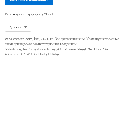
Для просмотра списка недавно использованных процессов
обслуживания нажмите на поле поиска.
Используется
Experience Cloud
Select Org
Русский
© salesforce.com, inc., 2026 гг. Все права защищены. Упомянутые товарные
знаки принадлежат соответствующим владельцам.
Средство запуска действий может
ПРИМЕЧАНИЕ
Salesforce, Inc. Salesforce Tower, 415 Mission Street, 3rd Floor, San
отображать до 10 недавно использованных процессов
Francisco, CA 94105, United States
обслуживания. Категория отображается для каждого
процесса обслуживания в списке недавно использованных
процессов обслуживания.
ЭТА СТАТЬЯ РЕШИЛА ВАШУ ПРОБЛЕМУ?
Оставьте свой отзыв, чтобы мы могли стать лучше!
Да
Нет