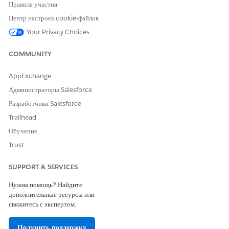
Правила участия
шрифтом в именах и описаниях, отображаемых в результатах
Центр настроек cookie-файлов
поиска. Категория отображается рядом с каждым процессом
обслуживания в результатах поиска.
Your Privacy Choices
COMMUNITY
Чтобы запустить процесс обслуживания, нажмите на процесс
обслуживания в результатах поиска.
AppExchange
Администраторы Salesforce
Разработчики Salesforce
Trailhead
Чтобы отфильтровать процессы
ПРИМЕЧАНИЕ
Обучение
обслуживания, щелкните нужные категории.
Trust
SUPPORT & SERVICES
Нужна помощь? Найдите
дополнительные ресурсы или
Для просмотра дополнительных категорий нажмите
СОВЕТ
свяжитесь с экспертом.
«
».
Получить поддержку