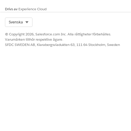
Drivs av
Experience Cloud
Åtgärdsöppnaren kan visa upp till 10
ANTECKNING
Select Org
Svenska
nyligen använda serviceprocesser. Kategorin visas för
varje serviceprocess i listan över nyligen använda
© Copyright 2026, Salesforce.com Inc. Alla rättigheter förbehålles.
serviceprocesser.
Varumärken tillhör respektive ägare.
SFDC SWEDEN AB, Klarabergsviadukten 63, 111 64 Stockholm, Sweden
LÖSTE DENNA ARTIKEL DITT PROBLEM?
Berätta för oss vad vi kan förbättra!
Ja
Nej