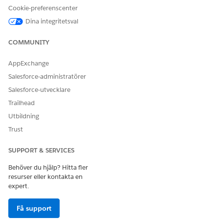
Cookie-preferenscenter
För att inleda en serviceprocess, klicka på serviceprocessen
Dina integritetsval
från sökresultaten.
COMMUNITY
AppExchange
Salesforce-administratörer
Du kan klicka på kategorierna för att
ANTECKNING
Salesforce-utvecklare
filtrera serviceprocesserna.
Trailhead
Utbildning
Trust
SUPPORT & SERVICES
För att se fler kategorier, klicka på
.
TIPS
Behöver du hjälp? Hitta fler
resurser eller kontakta en
För att se en lista över dina senast använda
expert.
serviceprocesser, klicka på sökfältet.
Få support