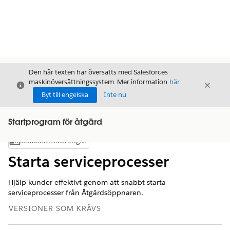
Den här texten har översatts med Salesforces
maskinöversättningssystem. Mer information
här
.
Stäng
Stäng
Stäng
Byt till engelska
Inte nu
Startprogram för åtgärd
Innehållsförteckningar
Visa innehållsförteckning
Starta serviceprocesser
Hjälp kunder effektivt genom att snabbt starta
serviceprocesser från Åtgärdsöppnaren.
VERSIONER SOM KRÄVS