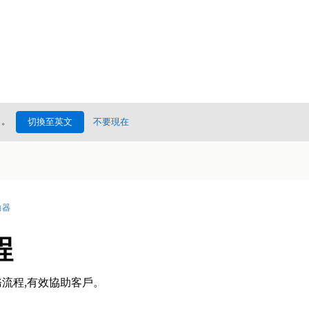
處
。
切換至英文
不要現在
動器
程
流程,有效協助客戶。