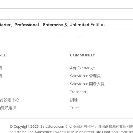
tarter
、
Professional
、
Enterprise
及
Unlimited
Edition
所需的使用者權限
權:
「產業傑出服務」權限集
RCE
COMMUNITY
:
管理產品目錄
明
AppExchange
位中輸入關鍵字。
明
Salesforce 管理員
Salesforce 開發人員
粗體顯示在搜尋結果中顯示的名稱和描述中。該種類會顯示在搜尋結果中
Trailhead
 偏好設定中心
訓練
果中按一下服務流程。
的隱私選擇
Trust
篩選服務流程。
© Copyright 2026, Salesforce.com Inc. 保留所有權利。各個商標屬於其個
Salesforce, Inc. Salesforce Tower, 415 Mission Street, 3rd Floor, San Francis