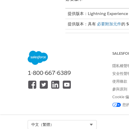
提供版本：Lightning Experience
提供版本：具有
必要附加元件
的
S
若要授與使用者動作啟動器的存取
SALESFO
若要授與使用者服務流程的存取權
隱私權聲
若要搜尋服務流程,請在搜尋欄
1-800-667-6389
安全性聲
使用條款
搜尋關鍵字會以
備註
參與原則
Cookie
若要起始服務流程,請從搜尋結
您
您可以按種類來
備註
Select Org
中文（繁體）