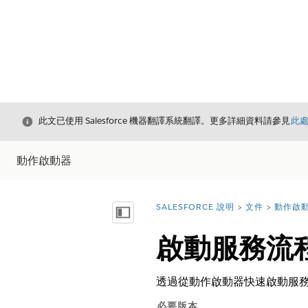
結束
此文已使用 Salesforce 機器翻譯系統翻譯。更多詳細資料請參見
此
動作啟動器
SALESFORCE 說明
文件
動作啟
您位於此處：
顯示目錄
啟動服務流
透過從動作啟動器快速啟動服務
必要版本