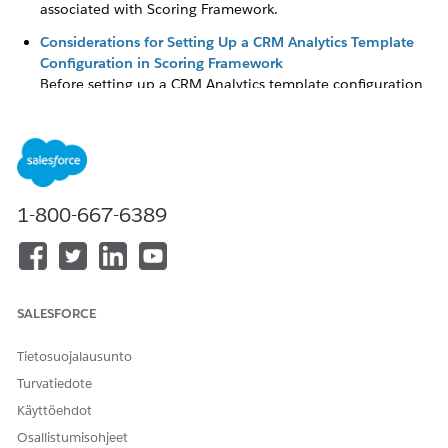
associated with Scoring Framework.
Considerations for Setting Up a CRM Analytics Template
Configuration in Scoring Framework
Before setting up a CRM Analytics template configuration
in Scoring Framework, review these considerations.
Supported Use Cases
Build and deploy propensity models to generate
predictions for multiple Industries clouds’ use cases.
1-800-667-6389
RATKAISIKO TÄMÄ ARTIKKELI ONGELMASI?
Anna palautetta, jotta voimme kehittyä!
SALESFORCE
Kyllä
Ei
Tietosuojalausunto
Turvatiedote
Käyttöehdot
Osallistumisohjeet