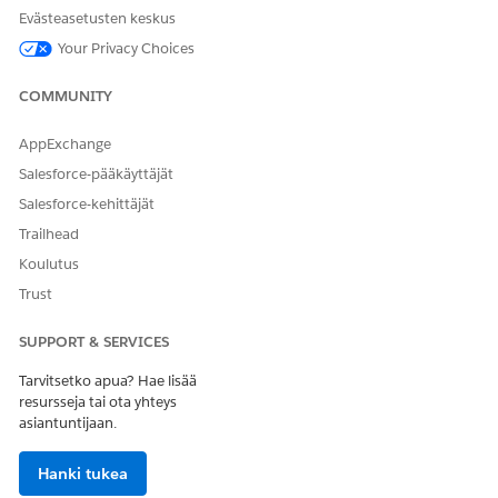
Evästeasetusten keskus
Your Privacy Choices
COMMUNITY
AppExchange
Salesforce-pääkäyttäjät
Salesforce-kehittäjät
Trailhead
Koulutus
Trust
SUPPORT & SERVICES
Tarvitsetko apua? Hae lisää
resursseja tai ota yhteys
asiantuntijaan.
Hanki tukea