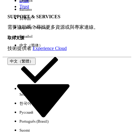
訓練
Deutsch
Trust
Italiano
SUPPORT & SERVICES
日本語
全部清除
完成
需要協助嗎？尋找更多資源或與專家連線。
Español (México)
Español
取得支援
中文（简体）
技術提供者
Experience Cloud
中文（繁體）
Select Org
中文（繁體）
한국어
Русский
沒有結果
Português (Brasil)
以下是搜尋小祕訣
Suomi