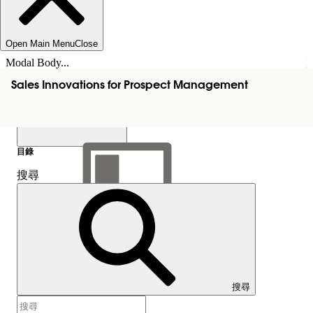
Open Main Menu
Close
Modal Body...
Sales Innovations for Prospect Management
目錄
搜尋
顯示目錄
目錄
搜尋