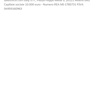
salesforce.com Italy S.r.l., Piazza Filippo Meda 5, 20121 Milano (MI)
possono anche visualizzare filtri di visualizzazione elenco
Capitale sociale 10.000 euro - Numero REA MI-1785731 P.IVA
dedicati nella pagina dei record Account e utilizzare le
04959160963
valutazioni predefinite per filtrare i record del piano di
attività.
QUESTO ARTICOLO HA RISOLTO IL PROBLEMA?
Facci sapere, così possiamo migliorare!
Sì
No