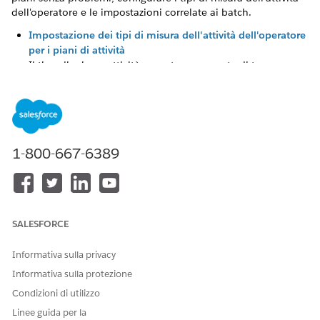
dell'operatore e le impostazioni correlate ai batch.
Impostazione dei tipi di misura dell'attività dell'operatore
per i piani di attività
Il tipo di misura attività operatore consente di tenere
traccia delle attività a un livello più granulare, fino
all'attività specifica eseguita da un rappresentante sul
campo. Definire i tipi di misura per vari tipi di interazioni,
ad esempio visite faccia a faccia, riunioni relative ai
prodotti, email e qualsiasi altro punto di contatto con i
1-800-667-6389
clienti di cui si desidera tenere traccia. Questi tipi di
misure aiutano le organizzazioni a stabilire le attività che
contano ai fini dell'obiettivo di un rappresentante e a
monitorarne l'avanzamento.
Impostazione delle dimensioni e dei calcoli dei batch per
SALESFORCE
i piani di attività
Configurare le impostazioni operative, ad esempio le
Informativa sulla privacy
dimensioni dei processi batch, che regolano l'intera
Informativa sulla protezione
gestione del piano di attività. Definire la logica di calcolo
Condizioni di utilizzo
fondamentale, ad esempio basare il ritmo delle
Linee guida per la
prestazioni sui giorni lavorativi effettivi. Attivare opzioni di