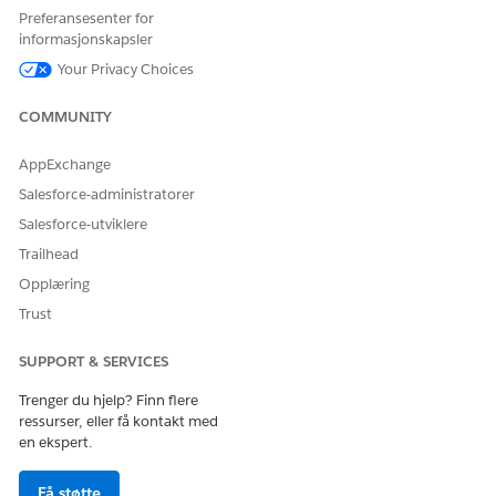
tevisninger på Konto-postsiden, og bruke standardrangeringer til filt
Preferansesenter for
-poster.
informasjonskapsler
Your Privacy Choices
COMMUNITY
HJALP DENNE ARTIKKELEN MED Å LØSE PROBLEMET DITT?
La oss få vite det slik at vi kan forbedre!
AppExchange
Salesforce-administratorer
Ja
Nei
Salesforce-utviklere
Trailhead
Opplæring
Trust
SUPPORT & SERVICES
Trenger du hjelp? Finn flere
ressurser, eller få kontakt med
en ekspert.
Få støtte