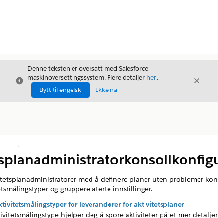
Denne teksten er oversatt med Salesforce
maskinoversettingssystem. Flere detaljer
her
.
Avslutt
Avslut
Avslutt
Bytt til engelsk
Ikke nå
d
nholdsfortegnelse
tsplanadministratorkonsollkonfig
vitetsplanadministratorer med å definere planer uten problemer kon
tsmålingstyper og grupperelaterte innstillinger.
tivitetsmålingstyper for leverandører for aktivitetsplaner
vitetsmålingstype hjelper deg å spore aktiviteter på et mer detaljert