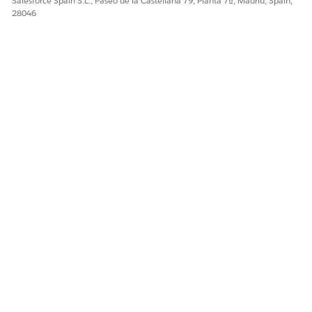
Salesforce Spain S.L., Paseo de la Castellana 79, Planta 7ª, Madrid, Spain,
28046
Sí
No