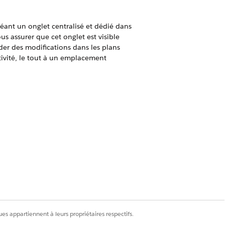
créant un onglet centralisé et dédié dans
us assurer que cet onglet est visible
er des modifications dans les plans
ctivité, le tout à un emplacement
vous pouvez définir manuellement le
andard pour fournir aux équipes
roduit. Standardisez cette présentation
performances de chaque compte. Les
t potentiels des objectifs.
onsables une vue riche en données des
bjectifs généraux à une vue précise des
 stratégiques. Appliquez des filtres
es appartiennent à leurs propriétaires respectifs.