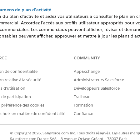
xamens de plan d'activité
 du plan d'activité et aidez vos utilisateurs à consulter le plan en 
mmercial. Accordez l'accès aux profils utilisateur appropriés pour vo
ommerciales. Les commerciaux peuvent afficher, réviser et demand
ponsables peuvent afficher, approuver et mettre à jour les plans d'a
tative. Si vous décidez de ne pas autoriser l'Examen des champs, 
 Approuvé.
RCE
COMMUNITY
 Plan d'activité à la page d'enregistrement Compte
performance directement à votre page d'enregistrement Compte st
on de confidentialité
AppExchange
elle des objectifs du compte et de la progression spécifique au p
mble de votre organisation pour garantir une vue cohérente des 
n relative à la sécurité
Administrateurs Salesforce
appliquer divers filtres pour afficher les taux de réalisation réels e
 d’utilisation
Développeurs Salesforce
vité
s de participation
Trailhead
cation Life Sciences Commercial offre aux commerciaux et aux resp
 préférence des cookies
Formation
vité. Le composant Plan d'activité incorporé associe un résumé des o
 choix en matière de confidentialité
Confiance
uit, définie comme expérience par défaut pour exposer les objectifs
isation d'objectifs réels et potentiels.
© Copyright 2026, Salesforce.com Inc. Tous droits réservés. Les autres marqu
Salesforce.com France SAS – 3 Avenue Octave Gréard – 75007 Paris