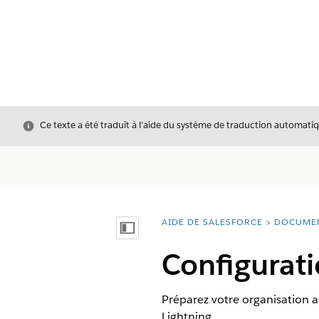
Fermer
Ce texte a été traduit à l’aide du système de traduction automatiq
AIDE DE SALESFORCE
DOCUME
Vous êtes ici :
Afficher la table des matières
Configurati
Préparez votre organisation a
Lightning.