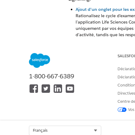
Ajout d'un onglet pour les e
Rationalisez le cycle d'examen
l'application Life Sciences Co
uniquement par vos équipes c
d'activité, tandis que les res
unique. Cette phase est facul
statut des cycles du plan sur
SALESFO
Ajout du composant Lightning
Incorporez des métriques de 
Déclarati
commerciales une vue contextu
1-800-667-6389
riche en données dans l'ense
Déclaratio
utilisateurs peuvent également 
Conditions
Page d'accueil du plan d'acti
Directive
La page d'accueil de l'appli
Centre de
objectifs de leur plan d'acti
Vos
performances produit par prod
pour comparer les taux de réal
Select Org
Français