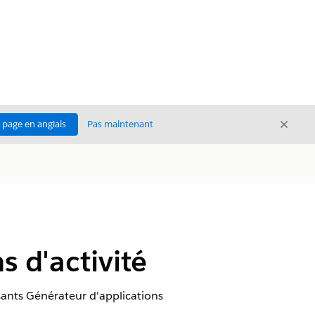
Ferme
a page en anglais
Pas maintenant
Fermer
s d'activité
sants Générateur d'applications