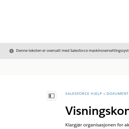
Avslutt
Denne teksten er oversatt med Salesforce maskinoversettingssyste
SALESFORCE HJELP
DOKUMENT
Du er her:
Vis innholdsfortegnelse
Visningskon
Klargjør organisasjonen for ak