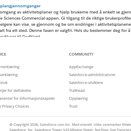
tetsplangjennomganger
ennomgang av aktivitetsplaner og hjelp brukerne med å enkelt se gj
Life Sciences Commercial-appen. Gi tilgang til de riktige brukerprofil
elgere kan vise, se gjennom og be om endringer i aktivitetsplanen
alt fra ett sted. Denne fasen er valgfri. Hvis du bestemmer deg for 
sykluser til Godkjent.
splan på kontopostsiden
kte på standard Konto-postside for å gi salgsteam en kontekstuell 
RCE
COMMUNITY
datarike oppsettet på tvers av organisasjonen for å sikre en konsisten
llige filtre for å se de faktiske og potensielle målresultatene.
rnerklæring
AppExchange
n
serklæring
Salesforce-administratorer
 Commercial-appen gir selgere og ledere en datarik oversikt over a
 bruk
Salesforce-utviklere
onenten parer en oppsummering av mål på høyt nivå med en detaljer
njer for deltakelse
Trailhead
ise strategiske mål. Bruk filtre til å sammenligne faktiske og potens
esenter for informasjonskapsler
Opplæring
r Privacy Choices
Trust
Å LØSE PROBLEMET DITT?
© Copyright 2026, Salesforce.com Inc. Med enerett. Ulike varemerker tilhøre
rbedre!
Salesforce, Inc. Salesforce Tower, 415 Mission Street, 3rd Floor, San Francis