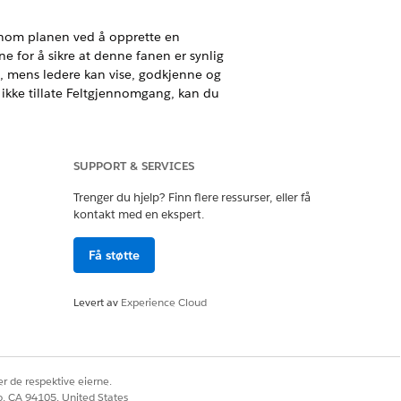
ennom planen ved å opprette en
ene for å sikre at denne fanen er synlig
e, mens ledere kan vise, godkjenne og
å ikke tillate Feltgjennomgang, kan du
visning av kontomål og produktspesifikk
SUPPORT & SERVICES
t oversikt over ytelse for alle kontoer.
Trenger du hjelp? Finn flere ressurser, eller få
kontakt med en ekspert.
ktivitetsplanmålene sine. Den
Få støtte
t, produktsidig ytelsesvisning, angitt
ielle målresultater.
Levert av
Experience Cloud
Ja
Nei
r de respektive eierne.
co, CA 94105, United States