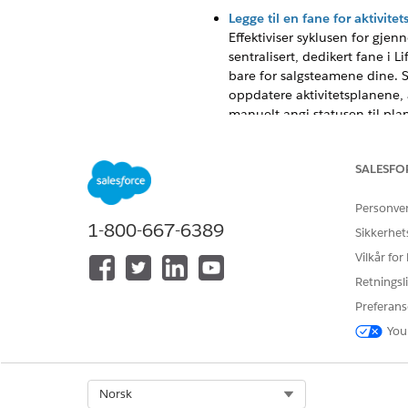
Legge til en fane for aktivi
Effektiviser syklusen for gj
sentralisert, dedikert fane i 
bare for salgsteamene dine. S
oppdatere aktivitetsplanene, 
manuelt angi statusen til plan
Legge til Lightning Aktivitet
Bygg inn ytelsesmålinger dire
SALESFO
fremdrift. Standardiser dette 
Brukere kan også bruke forskje
Personve
1-800-667-6389
Hjemmeside for aktivitetspla
Sikkerhet
Hjemmesiden for Life Sciences
Vilkår for
innebygde aktivitetsplankomp
Retningsli
som standardopplevelse for å v
Preferans
You
HJALP DENNE ARTIKKELEN MED 
Select Org
Norsk
La oss få vite det slik at vi kan fo