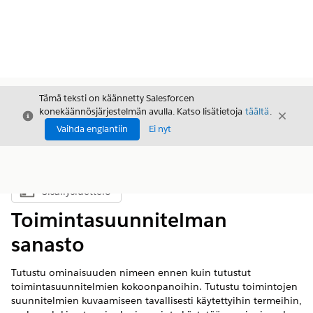
Tämä teksti on käännetty Salesforcen
konekäännösjärjestelmän avulla. Katso lisätietoja
täältä
.
Sulje
Sulje
Sulje
Vaihda englantiin
Ei nyt
Sisällysluettelo
Näytä sisällysluettelo
Toimintasuunnitelman
sanasto
Tutustu ominaisuuden nimeen ennen kuin tutustut
toimintasuunnitelmien kokoonpanoihin. Tutustu toimintojen
suunnitelmien kuvaamiseen tavallisesti käytettyihin termeihin,