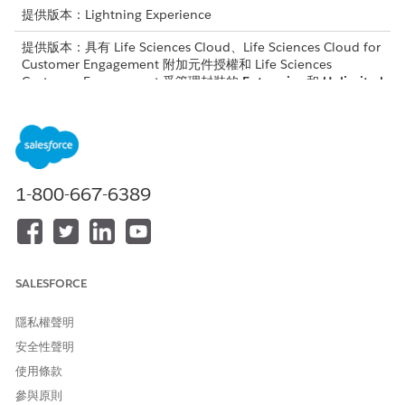
提供版本：Lightning Experience
提供版本：具有 Life Sciences Cloud、Life Sciences Cloud for
Customer Engagement 附加元件授權和 Life Sciences
Customer Engagement 受管理封裝的
Enterprise
和
Unlimited
Edition。
一般詞彙
活動：與提供者互動的任何形式,例如造訪醫療照護專家辦公室
1-800-667-6389
討論產品。
活動類型:參與的分類,例如面對面造訪、遠端造訪、會議或電子
郵件。
管道:用於實作互動或活動的媒體,例如電話通話、電子郵件或面
對面會議。
SALESFORCE
互動:與醫療照護專家 (HCP) 之間的任何特定參與,例如造訪。此
術語會與活動互換使用。
隱私權聲明
互動類型:互動發生的特定媒體,例如面對面、遠端、電子郵件類
型活動。此術語會與活動類型互換使用。
安全性聲明
使用條款
計畫定義階段
參與原則