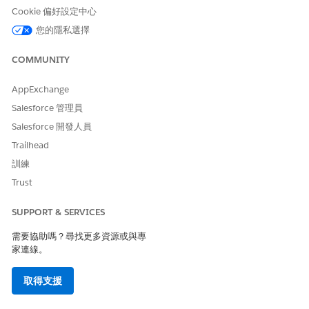
活動計畫
:現場代表與醫療照護專家互動的策略藍圖,包括特定期
Cookie 偏好設定中心
間內可採取動作的工作、目標和目標。活動計畫有三種類型:帳
您的隱私選擇
戶目標、帳戶目標共用和加權區域範圍目標。
帳戶目標:標準活動計畫類型,定義現場代表針對特定帳戶鎖
COMMUNITY
定的互動數目。
共用的帳戶目標:現場代表在多個區域範圍之間共用其目標的
AppExchange
活動計畫。請參閱「
帳戶目標共用類型活動計畫
」。
Salesforce 管理員
加權區域範圍目標:特定活動計畫類型,其中會將不同的加權
或優先順序指派給區域範圍內的不同活動類型,且較高的加權
Salesforce 開發人員
會計入目標。請參閱「
加權區域範圍目標類型活動計畫
」。
Trailhead
活動加權值:指派給活動類型的數值 (從 0.01 到 9.99 之間) 可
訓練
決定與其他活動相比,其對總目標的貢獻。請參閱
設定加權目標
Trust
類型活動計畫
。
重量:指派給活動的數值優先順序,以表示高度影響的互動對
SUPPORT & SERVICES
達成總目標有更大的貢獻。
加權的活動計畫:一種活動計畫類型,可讓管理員透過將更高
需要協助嗎？尋找更多資源或與專
的加權指派給特定活動類型,進而提升目標的成效。加權活動
家連線。
計畫是類型為「加權區域範圍目標」的任何活動計畫。
取得支援
計畫週期類型:活動計畫類型,例如「帳戶目標」或「加權區域範
圍目標」。