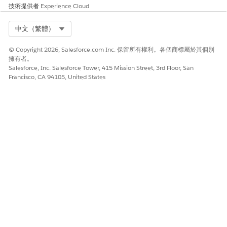
共用區域範圍:活動計畫類型,其中多個區域範圍連結至單一計
技術提供者
Experience Cloud
畫。這可協助銷售代表共同為相同的帳戶層級目標做出貢獻。
Select Org
中文（繁體）
目標定義階段
© Copyright 2026, Salesforce.com Inc. 保留所有權利。各個商標屬於其個別
目標：高層級目標,例如銷售代表預期作為活動計畫一部分針對
擁有者。
帳戶實作的活動總數。目標可以是以產品為基礎或非以產品為基
Salesforce, Inc. Salesforce Tower, 415 Mission Street, 3rd Floor, San
礎。請參閱
設定活動計畫的目標
。
Francisco, CA 94105, United States
目標度量:特定活動類型的可量化目標,可將概況目標細分為銷售
代表執行的細微、可採取動作的工作。請參閱
設定活動計畫的
目標度量
。
度量類型:活動目標度量,可追蹤銷售代表在實作特定活動類型時
的績效。度量是根據標準物件 (例如「造訪」、「提供者造
訪」、「提供者造訪詳細資料」或「生命科學電子郵件」物件)
和任何自訂物件進行計算。請參閱
設定活動計畫的提供者活動
度量類型
。
執行階段
活動計畫檢閱週期:結構化工作流程,銷售代表、經理和管理員可
在啟用前先檢閱並完成計畫目標和修改。請參閱
活動計畫檢
閱
。