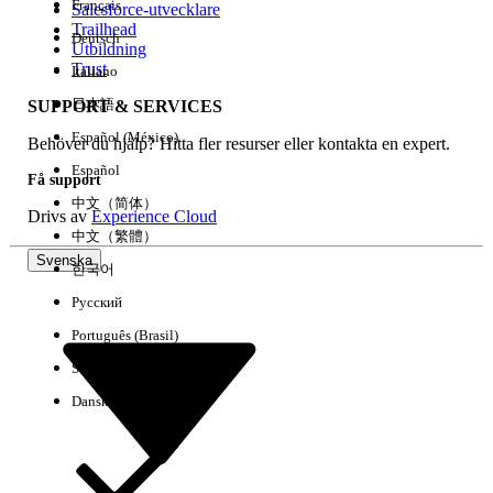
Français
Salesforce-utvecklare
Trailhead
Deutsch
Händelse
Utbildning
Trust
Italiano
日本語
SUPPORT & SERVICES
Español (México)
Behöver du hjälp? Hitta fler resurser eller kontakta en expert.
Rensa alla
Klart
Español
Få support
中文（简体）
Drivs av
Experience Cloud
中文（繁體）
Svenska
한국어
Русский
Português (Brasil)
Suomi
Dansk
Inga resultat