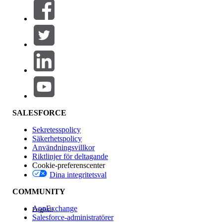
Filter (0)
VÄLJ FILTER
Lägg till
Produktområde
Funktionspåverkan
SALESFORCE
Sekretesspolicy
Säkerhetspolicy
Användningsvillkor
Riktlinjer för deltagande
Cookie-preferenscenter
Dina integritetsval
Version
COMMUNITY
AppExchange
English
Salesforce-administratörer