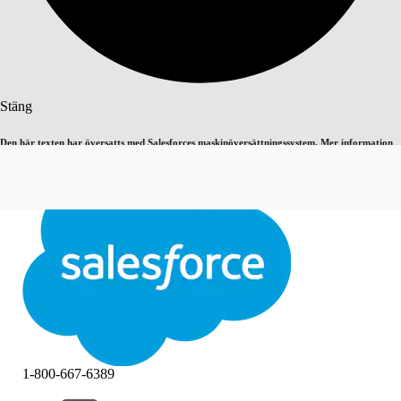
Sök
Stäng
Den här texten har översatts med Salesforces maskinöversättningssystem. Mer information
Byt till engelska
Inte nu
här
.
Stäng
Stäng
1-800-667-6389