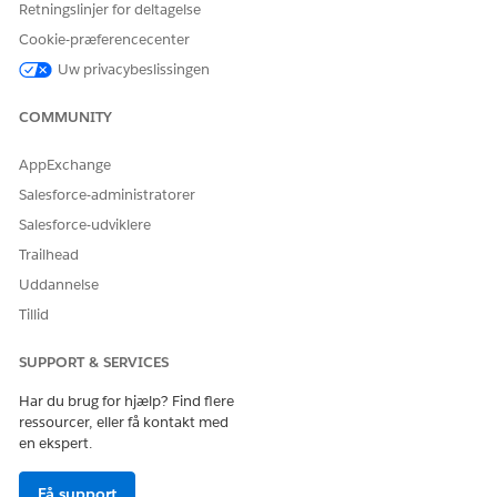
Retningslinjer for deltagelse
LØSTE DENNE ARTIKEL DIT PROBLEM?
Cookie-præferencecenter
Giv os besked, så vi kan forbedre os!
Uw privacybeslissingen
Ja
Nej
COMMUNITY
AppExchange
Salesforce-administratorer
Salesforce-udviklere
Trailhead
Uddannelse
Tillid
SUPPORT & SERVICES
Har du brug for hjælp? Find flere
ressourcer, eller få kontakt med
en ekspert.
Få support