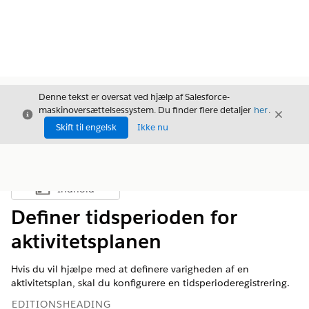
Denne tekst er oversat ved hjælp af Salesforce-
maskinoversættelsessystem. Du finder flere detaljer
her
.
Luk
Luk
Luk
Skift til engelsk
Ikke nu
Indhold
Vis indholdsfortegnelse
Definer tidsperioden for
aktivitetsplanen
Hvis du vil hjælpe med at definere varigheden af en
aktivitetsplan, skal du konfigurere en tidsperioderegistrering.
EDITIONSHEADING