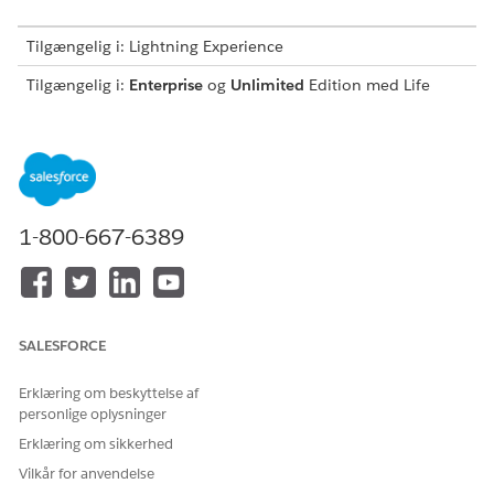
Tilgængelig i: Lightning Experience
Tilgængelig i:
Enterprise
og
Unlimited
Edition med Life
Sciences Cloud, Life Sciences Cloud for Customer
Engagement-tilføjelsesprogramlicens og den
administrerede pakke Life Sciences Customer Engagement.
BRUGERTILLADELSER PÅKRÆVET
1-800-667-6389
Hvis du vil oprette en
Tilladelsessættet
tidsperiode:
Commercial Admin for Life
Sciences
Fra Appstarter skal du finde og vælge
Tidsperiode
.
Klik på
Ny
.
SALESFORCE
Indtast et navn for tidsperioden, f.eks.
.
Q4
Vælg startdatoen og tidspunktet og slutdatoen og
Erklæring om beskyttelse af
tidspunktet for aktivitetsplanen.
personlige oplysninger
Gem dine ændringer.
Erklæring om sikkerhed
Vilkår for anvendelse