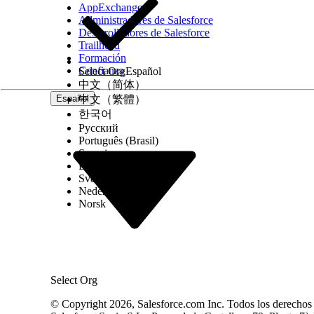
AppExchange
Administradores de Salesforce
Desarrolladores de Salesforce
Trailhead
Formación
Confianza
Select Org
Español
中文（简体）
Español
中文（繁體）
한국어
Русский
Português (Brasil)
Suomi
Dansk
Svenska
Nederlands
Norsk
Select Org
© Copyright 2026, Salesforce.com Inc. Todos los derechos r