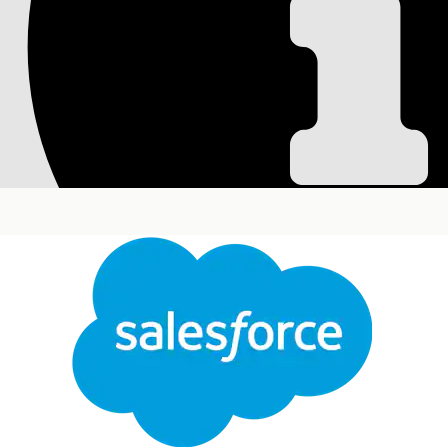
Definir el periodo 
actividad
Para ayudar a definir la duración de un plan de ac
Ediciones necesarias
Disponible en: Lightning Experience
Disponible en: Ediciones
Enterprise
y
Unlimited
co
Engagement Add-on y el paquete gestionado Lif
P
Para crear un periodo de tiempo:
Desde el Iniciador de aplicación, busque y selecc
Haga clic en
Nuevo
.
Cerrar
Introduzca un nombre para el periodo de tiemp
Seleccione la fecha y hora de inicio y la fecha y h