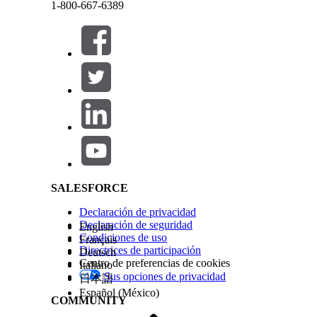
1-800-667-6389
Guarde sus cambios.
Este texto se ha traducido utilizando un sistema de traducción automática de Salesforce. M
¿RESOLVIÓ ESTE ARTÍCULO SU PROBLEMA?
¡Háganos saber cómo podemos mejorar!
Cerrar
Cerrar
Salesforce Help | Article
SALESFORCE
Declaración de privacidad
Declaración de seguridad
English
Condiciones de uso
Français
Directrices de participación
Deutsch
Centro de preferencias de cookies
Italiano
Sus opciones de privacidad
日本語
Español (México)
COMMUNITY