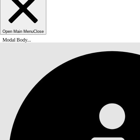
Open Main Menu
Close
Modal Body...
Usted está aquí:
Ayuda de Salesforce
Documentos
Agentforce Life Sciences